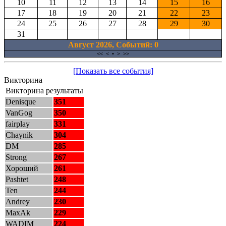
10
11
12
13
14
15
16
17
18
19
20
21
22
23
24
25
26
27
28
29
30
31
Август 2026, Cобытий: 0
<<
<
•
>
>>
[Показать все события]
Викторина
Викторина результаты
Denisque
351
VanGog
350
fairplay
331
Chaynik
304
DM
285
Strong
267
Хороший
261
Pashtet
248
Ten
244
Andrey
230
MaxAk
229
WADIM
224