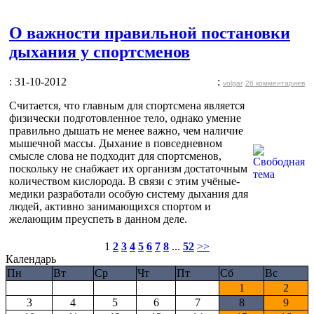
О важности правильной постановки
дыхания у спортсменов
: 31-10-2012
:
volgar
26 комментариев
Считается, что главным для спортсмена является
физически подготовленное тело, однако умение
правильно дышать не менее важно, чем наличие
мышечной массы. Дыхание в повседневном
смысле слова не подходит для спортсменов,
поскольку не снабжает их организм достаточным
количеством кислорода. В связи с этим учёные-
медики разработали особую систему дыхания для
людей, активно занимающихся спортом и
желающим преуспеть в данном деле.
1
2
3
4
5
6
7
8
...
52
>>
Календарь
Пн
Вт
Ср
Чт
Пт
Сб
Вс
1
2
3
4
5
6
7
8
9