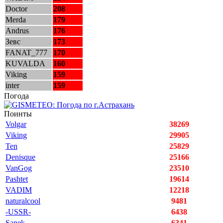
Doctor
208
Merda
179
Andrus
176
Зевс
173
FANAT_777
170
KUVALDA
160
Viking
159
inter
159
Погода
Поинты
Volgar
38269
Viking
29905
Ten
25829
Denisque
25166
VanGog
23510
Pashtet
19614
VADIM
12218
naturalcool
9481
-USSR-
6438
Sanek
6341