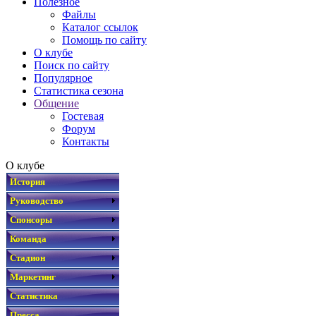
Полезное
Файлы
Каталог ссылок
Помощь по сайту
О клубе
Поиск по сайту
Популярное
Статистика сезона
Общение
Гостевая
Форум
Контакты
О клубе
История
Руководство
Спонсоры
Команда
Стадион
Маркетинг
Статистика
Пресса