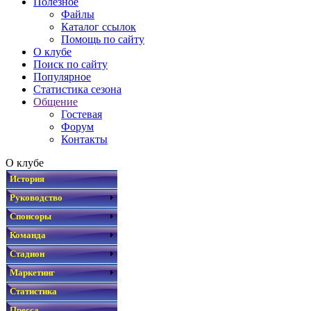
Полезное
Файлы
Каталог ссылок
Помощь по сайту
О клубе
Поиск по сайту
Популярное
Статистика сезона
Общение
Гостевая
Форум
Контакты
О клубе
История
Руководство
Спонсоры
Команда
Стадион
Маркетинг
Статистика
Пресса