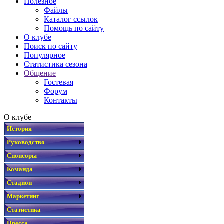
Полезное
Файлы
Каталог ссылок
Помощь по сайту
О клубе
Поиск по сайту
Популярное
Статистика сезона
Общение
Гостевая
Форум
Контакты
О клубе
История
Руководство
Спонсоры
Команда
Стадион
Маркетинг
Статистика
Пресса