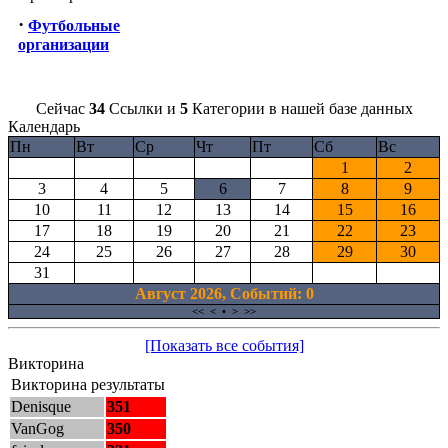
·
Футбольные
организации
Сейчас
34
Ссылки и
5
Категории в нашей базе данных
Календарь
Пн
Вт
Ср
Чт
Пт
Сб
Вс
1
2
3
4
5
6
7
8
9
10
11
12
13
14
15
16
17
18
19
20
21
22
23
24
25
26
27
28
29
30
31
Август 2026, Cобытий: 0
<<
<
•
>
>>
[Показать все события]
Викторина
Викторина результаты
Denisque
351
VanGog
350