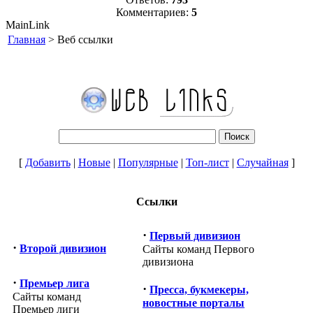
Комментариев:
5
MainLink
Главная
> Веб ссылки
[
Добавить
|
Новые
|
Популярные
|
Топ-лист
|
Случайная
]
Ссылки
·
Первый дивизион
·
Второй дивизион
Сайты команд Первого
дивизиона
·
Премьер лига
·
Пресса, букмекеры,
Сайты команд
новостные порталы
Премьер лиги