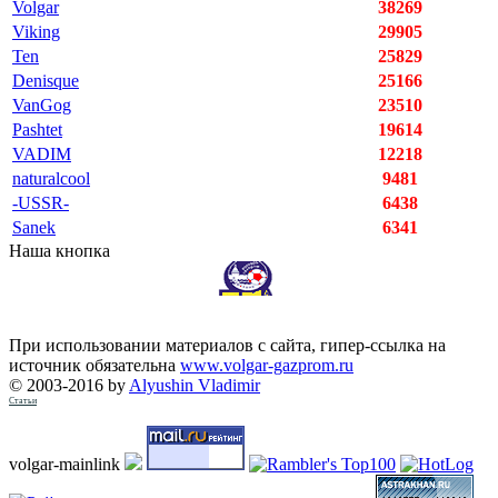
Volgar
38269
Viking
29905
Ten
25829
Denisque
25166
VanGog
23510
Pashtet
19614
VADIM
12218
naturalcool
9481
-USSR-
6438
Sanek
6341
Наша кнопка
При использовании материалов с сайта, гипер-ссылка на
источник обязательна
www.volgar-gazprom.ru
© 2003-2016 by
Alyushin Vladimir
Статьи
volgar-mainlink