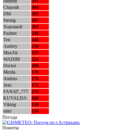
fairplay
331
Chaynik
304
DM
285
Strong
267
Хороший
261
Pashtet
248
Ten
244
Andrey
230
MaxAk
229
WADIM
224
Doctor
208
Merda
179
Andrus
176
Зевс
173
FANAT_777
170
KUVALDA
160
Viking
159
inter
159
Погода
Поинты