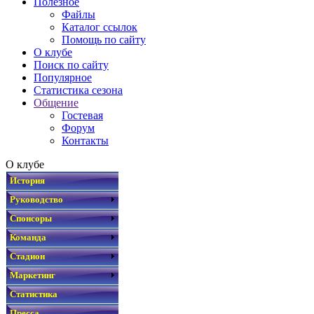
Полезное
Файлы
Каталог ссылок
Помощь по сайту
О клубе
Поиск по сайту
Популярное
Статистика сезона
Общение
Гостевая
Форум
Контакты
О клубе
История
Руководство
Спонсоры
Команда
Стадион
Маркетинг
Статистика
Пресса