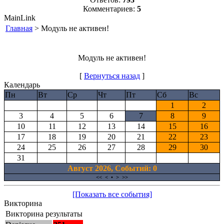
Комментариев:
5
MainLink
Главная
> Модуль не активен!
Модуль не активен!
[
Вернуться назад
]
Календарь
Пн
Вт
Ср
Чт
Пт
Сб
Вс
1
2
3
4
5
6
7
8
9
10
11
12
13
14
15
16
17
18
19
20
21
22
23
24
25
26
27
28
29
30
31
Август 2026, Cобытий: 0
<<
<
•
>
>>
[Показать все события]
Викторина
Викторина результаты