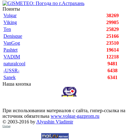
Поинты
Volgar
38269
Viking
29905
Ten
25829
Denisque
25166
VanGog
23510
Pashtet
19614
VADIM
12218
naturalcool
9481
-USSR-
6438
Sanek
6341
Наша кнопка
При использовании материалов с сайта, гипер-ссылка на
источник обязательна
www.volgar-gazprom.ru
© 2003-2016 by
Alyushin Vladimir
Статьи