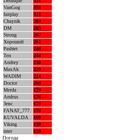
Denisque
351
VanGog
350
fairplay
331
Chaynik
304
DM
285
Strong
267
Хороший
261
Pashtet
248
Ten
244
Andrey
230
MaxAk
229
WADIM
224
Doctor
208
Merda
179
Andrus
176
Зевс
173
FANAT_777
170
KUVALDA
160
Viking
159
inter
159
Погода