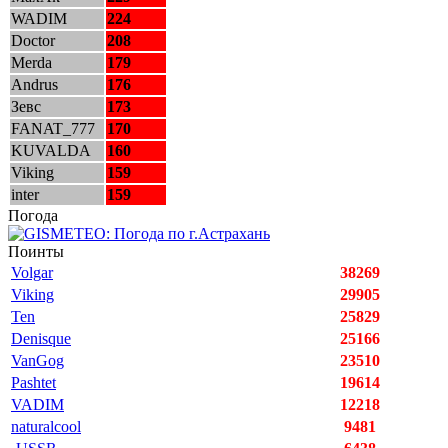
WADIM
224
Doctor
208
Merda
179
Andrus
176
Зевс
173
FANAT_777
170
KUVALDA
160
Viking
159
inter
159
Погода
Поинты
Volgar
38269
Viking
29905
Ten
25829
Denisque
25166
VanGog
23510
Pashtet
19614
VADIM
12218
naturalcool
9481