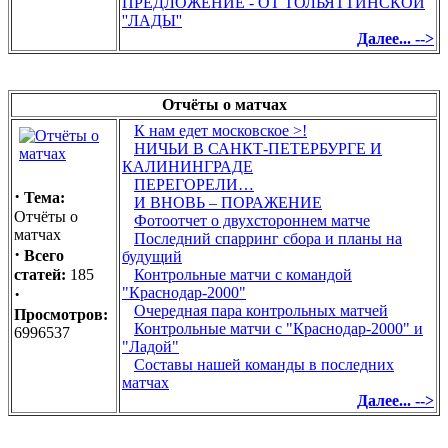
ПРЕДЛОЖЕНИЕ - ОТ ТОЛЬЯТТИНСКОЙ
''ЛАДЫ''
Далее... -->
Отчёты о матчах
К нам едет московское >!
НИЧЬИ В САНКТ-ПЕТЕРБУРГЕ И
КАЛИНИНГРАДЕ
ПЕРЕГОРЕЛИ…
·
Тема:
И ВНОВЬ – ПОРАЖЕНИЕ
Отчёты о
Фотоотчет о двухстороннем матче
матчах
Последний спарринг сбора и планы на
·
Всего
будущий
статей:
185
Контрольные матчи с командой
·
"Краснодар-2000"
Очередная пара контрольных матчей
Просмотров:
Контрольные матчи с "Краснодар-2000" и
6996537
"Ладой"
Составы нашей команды в последних
матчах
Далее... -->