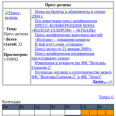
Пресс-релизы
Цены на билеты и абонементы в сезоне
2004 г.
Послематчевая пресс-конференция
ПРЕСС-КОНФЕРЕНЦИЯ МАЧА
·
Тема:
«ВОЛГАР-ГАЗПРОМ» - «КУБАНЬ»
Пресс-релизы
Пресс-конференции выездных матчей
·
Всего
«Волгарь» - домашняя команда
статей:
22
В бой идут одни «старики»
·
Пресс-релиз от 21 января 2009 г.
Пресс-конференция посвященная
Просмотров:
предстоящему сезону
1359692
Изменения в руководстве ФК "Волгарь-
Газпром-2"
Подписан договор о сотрудничестве между
ФК "Волгарь-Газпром-2" и ФК "Зенит"
Далее... -->
Topics ©
Календарь
Пн
Вт
Ср
Чт
Пт
Сб
Вс
1
2