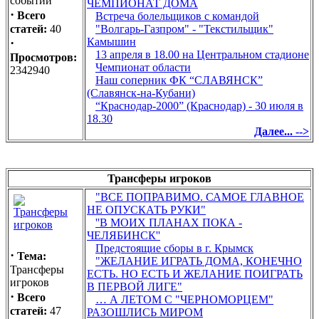
событий
ЧЕМПИОНАТ ДОМА
·
Всего
Встреча болельщиков с командой
статей:
40
"Волгарь-Газпром" - "Текстильщик"
·
Камышин
13 апреля в 18.00 на Центральном стадионе
Просмотров:
Чемпионат области
2342940
Наш соперник ФК “СЛАВЯНСК”
(Славянск-на-Кубани)
“Краснодар-2000” (Краснодар) - 30 июля в
18.30
Далее... -->
Трансферы игроков
"ВСЕ ПОПРАВИМО. САМОЕ ГЛАВНОЕ
НЕ ОПУСКАТЬ РУКИ"
''В МОИХ ПЛАНАХ ПОКА -
ЧЕЛЯБИНСК''
Предстоящие сборы в г. Крымск
·
Тема:
"ЖЕЛАНИЕ ИГРАТЬ ДОМА, КОНЕЧНО
Трансферы
ЕСТЬ. НО ЕСТЬ И ЖЕЛАНИЕ ПОИГРАТЬ
игроков
В ПЕРВОЙ ЛИГЕ"
·
Всего
… А ЛЕТОМ С "ЧЕРНОМОРЦЕМ"
статей:
47
РАЗОШЛИСЬ МИРОМ