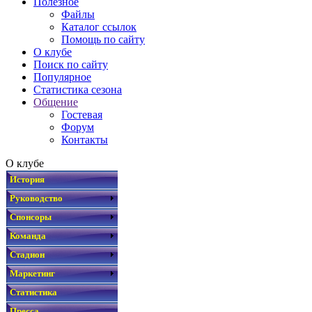
Полезное
Файлы
Каталог ссылок
Помощь по сайту
О клубе
Поиск по сайту
Популярное
Статистика сезона
Общение
Гостевая
Форум
Контакты
О клубе
История
Руководство
Спонсоры
Команда
Стадион
Маркетинг
Статистика
Пресса