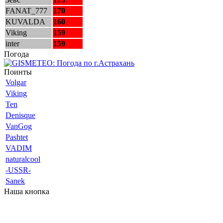
FANAT_777
170
KUVALDA
160
Viking
159
inter
159
Погода
Поинты
Volgar
Viking
Ten
Denisque
VanGog
Pashtet
VADIM
naturalcool
-USSR-
Sanek
Наша кнопка