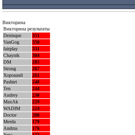
Викторина
Викторина результаты
Denisque
351
VanGog
350
fairplay
331
Chaynik
304
DM
285
Strong
267
Хороший
261
Pashtet
248
Ten
244
Andrey
230
MaxAk
229
WADIM
224
Doctor
208
Merda
179
Andrus
176
Зевс
173