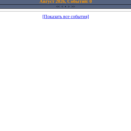
Август 2026, Cобытий: 0
<<
<
•
>
>>
[Показать все события]