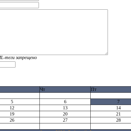
L-теги запрещено
Чт
Пт
5
6
7
12
13
14
19
20
21
26
27
28