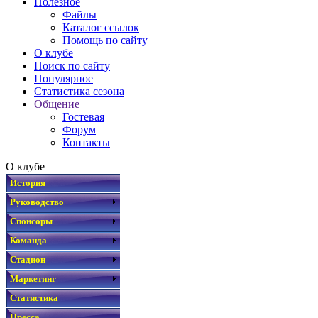
Полезное
Файлы
Каталог ссылок
Помощь по сайту
О клубе
Поиск по сайту
Популярное
Статистика сезона
Общение
Гостевая
Форум
Контакты
О клубе
История
Руководство
Спонсоры
Команда
Стадион
Маркетинг
Статистика
Пресса