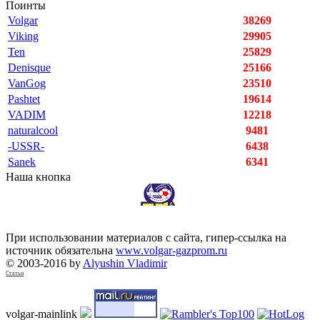
Поинты
Volgar
38269
Viking
29905
Ten
25829
Denisque
25166
VanGog
23510
Pashtet
19614
VADIM
12218
naturalcool
9481
-USSR-
6438
Sanek
6341
Наша кнопка
При использовании материалов с сайта, гипер-ссылка на
источник обязательна
www.volgar-gazprom.ru
© 2003-2016 by
Alyushin Vladimir
Статьи
volgar-mainlink