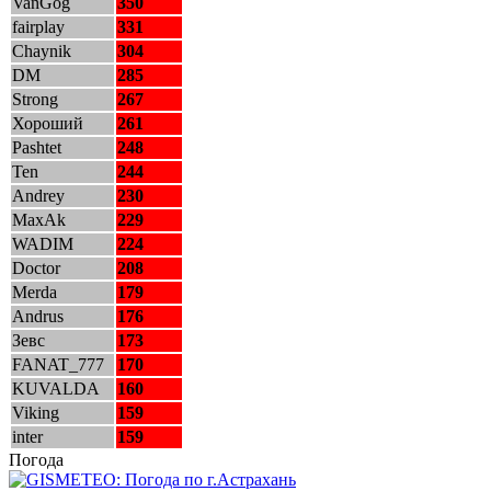
VanGog
350
fairplay
331
Chaynik
304
DM
285
Strong
267
Хороший
261
Pashtet
248
Ten
244
Andrey
230
MaxAk
229
WADIM
224
Doctor
208
Merda
179
Andrus
176
Зевс
173
FANAT_777
170
KUVALDA
160
Viking
159
inter
159
Погода