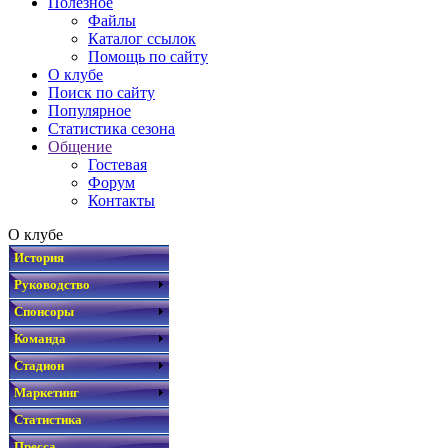
Полезное
Файлы
Каталог ссылок
Помощь по сайту
О клубе
Поиск по сайту
Популярное
Статистика сезона
Общение
Гостевая
Форум
Контакты
О клубе
История
Руководство
Спонсоры
Команда
Стадион
Маркетинг
Статистика
Пресса