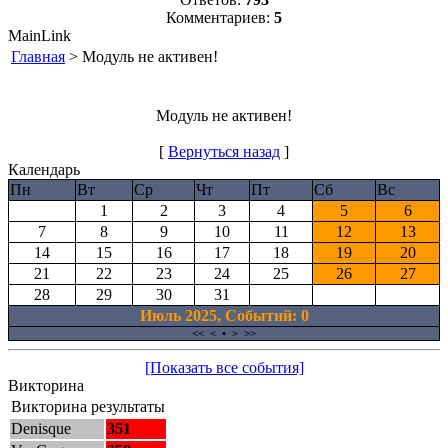
Комментариев:
5
MainLink
Главная
> Модуль не активен!
Модуль не активен!
[
Вернуться назад
]
Календарь
Пн
Вт
Ср
Чт
Пт
Сб
Вс
1
2
3
4
5
6
7
8
9
10
11
12
13
14
15
16
17
18
19
20
21
22
23
24
25
26
27
28
29
30
31
Июль 2025, Cобытий: 0
<<
<
•
>
>>
[Показать все события]
Викторина
Викторина результаты
Denisque
351