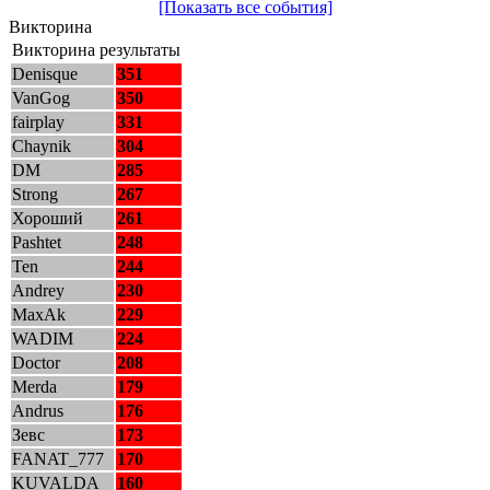
[Показать все события]
Викторина
Викторина результаты
Denisque
351
VanGog
350
fairplay
331
Chaynik
304
DM
285
Strong
267
Хороший
261
Pashtet
248
Ten
244
Andrey
230
MaxAk
229
WADIM
224
Doctor
208
Merda
179
Andrus
176
Зевс
173
FANAT_777
170
KUVALDA
160