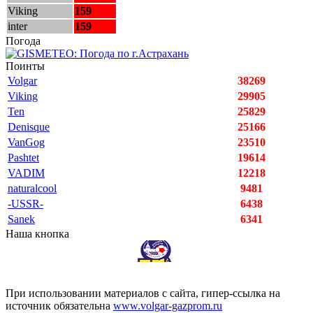
Viking
159
inter
159
Погода
Поинты
Volgar
38269
Viking
29905
Ten
25829
Denisque
25166
VanGog
23510
Pashtet
19614
VADIM
12218
naturalcool
9481
-USSR-
6438
Sanek
6341
Наша кнопка
При использовании материалов с сайта, гипер-ссылка на
источник обязательна
www.volgar-gazprom.ru