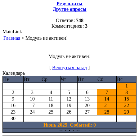
Результаты
Другие опросы
Ответов:
748
Комментариев:
3
MainLink
Главная
> Модуль не активен!
Модуль не активен!
[
Вернуться назад
]
Календарь
Пн
Вт
Ср
Чт
Пт
Сб
Вс
1
2
3
4
5
6
7
8
9
10
11
12
13
14
15
16
17
18
19
20
21
22
23
24
25
26
27
28
29
30
Июнь 2025, Cобытий: 0
<<
<
•
>
>>