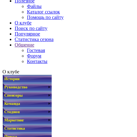
Полезное
Файлы
Каталог ссылок
Помощь по сайту
О клубе
Поиск по сайту
Популярное
Статистика сезона
Общение
Гостевая
Форум
Контакты
О клубе
История
Руководство
Спонсоры
Команда
Стадион
Маркетинг
Статистика
Пресса