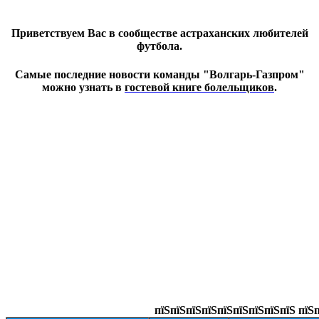
Приветствуем Вас в сообществе астраханских любителей
футбола.
Самые последние новости команды "Волгарь-Газпром"
можно узнать в
гостевой книге болельщиков
.
пїЅпїЅпїЅпїЅпїЅпїЅпїЅпїЅпїЅ пїЅп