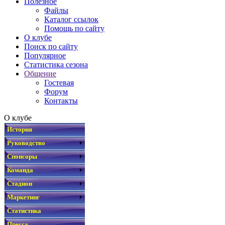
Полезное
Файлы
Каталог ссылок
Помощь по сайту
О клубе
Поиск по сайту
Популярное
Статистика сезона
Общение
Гостевая
Форум
Контакты
О клубе
История
Руководство
Спонсоры
Команда
Стадион
Маркетинг
Статистика
Пресса