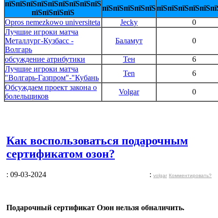
пїЅпїЅпїЅпїЅпїЅпїЅпїЅпїЅпїЅ
пїЅпїЅпїЅпїЅпїЅ
пїЅпїЅпїЅпїЅпїЅпї
пїЅпїЅпїЅпїЅ
Opros nemezkowo universiteta
Jecky
0
Лучшие игроки матча
Металлург-Кузбасс -
Баламут
0
Волгарь
обсуждение атрибутики
Тен
6
Лучшие игроки матча
Ten
6
"Волгарь-Газпром"-"Кубань
Обсуждаем проект закона о
Volgar
0
болельщиков
Как воспользоваться подарочным
сертификатом озон?
: 09-03-2024
:
volgar
Комментировать?
Подарочный сертификат Озон нельзя обналичить.