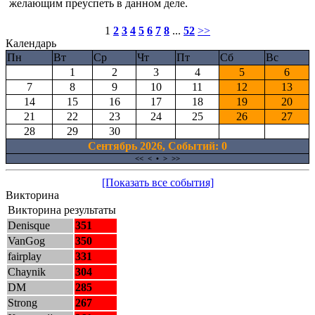
желающим преуспеть в данном деле.
1
2
3
4
5
6
7
8
...
52
>>
Календарь
Пн
Вт
Ср
Чт
Пт
Сб
Вс
1
2
3
4
5
6
7
8
9
10
11
12
13
14
15
16
17
18
19
20
21
22
23
24
25
26
27
28
29
30
Сентябрь 2026, Cобытий: 0
<<
<
•
>
>>
[Показать все события]
Викторина
Викторина результаты
Denisque
351
VanGog
350
fairplay
331
Chaynik
304
DM
285
Strong
267