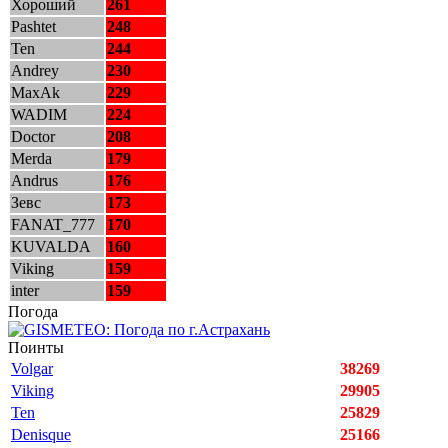
Хороший
261
Pashtet
248
Ten
244
Andrey
230
MaxAk
229
WADIM
224
Doctor
208
Merda
179
Andrus
176
Зевс
173
FANAT_777
170
KUVALDA
160
Viking
159
inter
159
Погода
Поинты
Volgar
38269
Viking
29905
Ten
25829
Denisque
25166