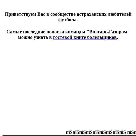
Приветствуем Вас в сообществе астраханских любителей
футбола.
Самые последние новости команды "Волгарь-Газпром"
можно узнать в
гостевой книге болельщиков
.
пїЅпїЅпїЅпїЅпїЅпїЅпїЅпїЅпїЅ пїЅп