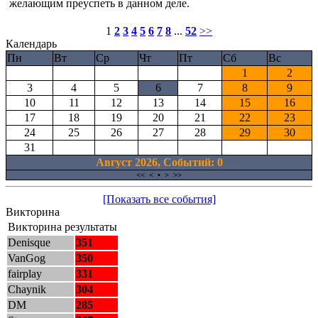
желающим преуспеть в данном деле.
1
2
3
4
5
6
7
8
...
52
>>
Календарь
Пн
Вт
Ср
Чт
Пт
Сб
Вс
1
2
3
4
5
6
7
8
9
10
11
12
13
14
15
16
17
18
19
20
21
22
23
24
25
26
27
28
29
30
31
Август 2026, Cобытий: 0
<<
<
•
>
>>
[Показать все события]
Викторина
Викторина результаты
Denisque
351
VanGog
350
fairplay
331
Chaynik
304
DM
285