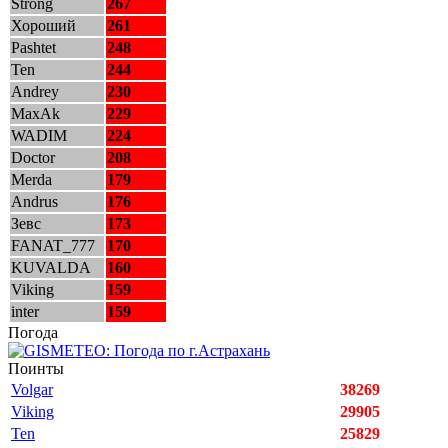
Strong
267
Хороший
261
Pashtet
248
Ten
244
Andrey
230
MaxAk
229
WADIM
224
Doctor
208
Merda
179
Andrus
176
Зевс
173
FANAT_777
170
KUVALDA
160
Viking
159
inter
159
Погода
Поинты
Volgar
38269
Viking
29905
Ten
25829