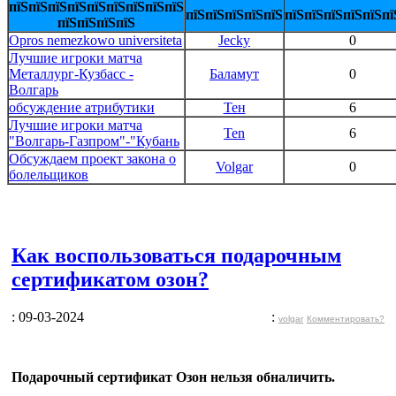
пїЅпїЅпїЅпїЅпїЅпїЅпїЅпїЅпїЅ
пїЅпїЅпїЅпїЅпїЅ
пїЅпїЅпїЅпїЅпїЅпї
пїЅпїЅпїЅпїЅ
Opros nemezkowo universiteta
Jecky
0
Лучшие игроки матча
Металлург-Кузбасс -
Баламут
0
Волгарь
обсуждение атрибутики
Тен
6
Лучшие игроки матча
Ten
6
"Волгарь-Газпром"-"Кубань
Обсуждаем проект закона о
Volgar
0
болельщиков
Как воспользоваться подарочным
сертификатом озон?
: 09-03-2024
:
volgar
Комментировать?
Подарочный сертификат Озон нельзя обналичить.