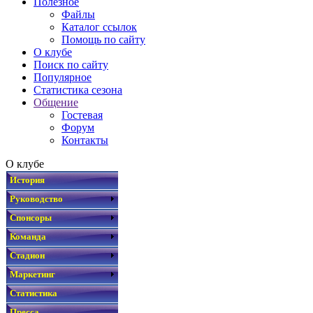
Полезное
Файлы
Каталог ссылок
Помощь по сайту
О клубе
Поиск по сайту
Популярное
Статистика сезона
Общение
Гостевая
Форум
Контакты
О клубе
История
Руководство
Спонсоры
Команда
Стадион
Маркетинг
Статистика
Пресса