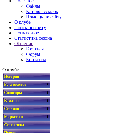
Полезное
Файлы
Каталог ссылок
Помощь по сайту
О клубе
Поиск по сайту
Популярное
Статистика сезона
Общение
Гостевая
Форум
Контакты
О клубе
История
Руководство
Спонсоры
Команда
Стадион
Маркетинг
Статистика
Пресса