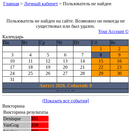
Главная
>
Личный кабинет
> Пользователь не найден
Пользователь не найден на сайте. Возможно он никогда не
существовал или был удален.
Your Account ©
Календарь
Пн
Вт
Ср
Чт
Пт
Сб
Вс
1
2
3
4
5
6
7
8
9
10
11
12
13
14
15
16
17
18
19
20
21
22
23
24
25
26
27
28
29
30
31
Август 2026, Cобытий: 0
<<
<
•
>
>>
[Показать все события]
Викторина
Викторина результаты
Denisque
351
VanGog
350