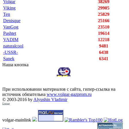
Volgar
38269
Viking
29905
Ten
25829
Denisque
25166
VanGog
23510
Pashtet
19614
VADIM
12218
naturalcool
9481
-USSR-
6438
Sanek
6341
Наша кнопка
При использовании материалов с сайта, гипер-ссылка на
источник обязательна
www.volgar-gazprom.ru
© 2003-2016 by
Alyushin Vladimir
Статьи
volgar-mainlink