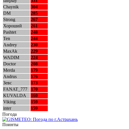
fairplay
331
Chaynik
304
DM
285
Strong
267
Хороший
261
Pashtet
248
Ten
244
Andrey
230
MaxAk
229
WADIM
224
Doctor
208
Merda
179
Andrus
176
Зевс
173
FANAT_777
170
KUVALDA
160
Viking
159
inter
159
Погода
Поинты