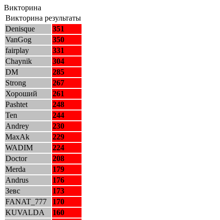
Викторина
Викторина результаты
Denisque
351
VanGog
350
fairplay
331
Chaynik
304
DM
285
Strong
267
Хороший
261
Pashtet
248
Ten
244
Andrey
230
MaxAk
229
WADIM
224
Doctor
208
Merda
179
Andrus
176
Зевс
173
FANAT_777
170
KUVALDA
160