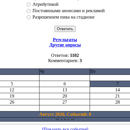
Атрибутикой
Постоянными анонсами и рекламой
Разрешением пива на стадионе
Результаты
Другие опросы
Ответов:
1102
Комментариев:
3
Чт
Пт
5
6
7
12
13
14
19
20
21
26
27
28
Август 2026, Cобытий: 0
<<
<
•
>
>>
[Показать все события]