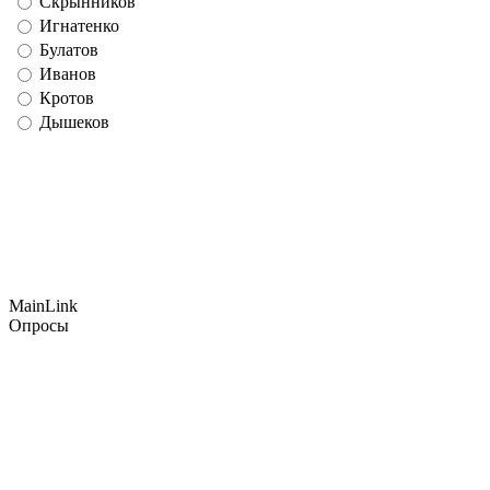
Скрынников
Игнатенко
Булатов
Иванов
Кротов
Дышеков
MainLink
Опросы