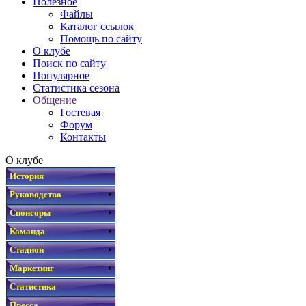
Полезное
Файлы
Каталог ссылок
Помощь по сайту
О клубе
Поиск по сайту
Популярное
Статистика сезона
Общение
Гостевая
Форум
Контакты
О клубе
История
Руководство
Спонсоры
Команда
Стадион
Маркетинг
Статистика
Пресса