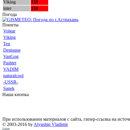
Viking
159
inter
159
Погода
Поинты
Volgar
Viking
Ten
Denisque
VanGog
Pashtet
VADIM
naturalcool
-USSR-
Sanek
Наша кнопка
При использовании материалов с сайта, гипер-ссылка на источ
© 2003-2016 by
Alyushin Vladimir
Статьи