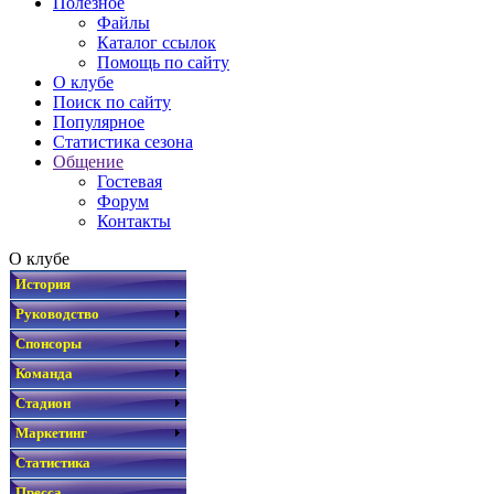
Полезное
Файлы
Каталог ссылок
Помощь по сайту
О клубе
Поиск по сайту
Популярное
Статистика сезона
Общение
Гостевая
Форум
Контакты
О клубе
История
Руководство
Спонсоры
Команда
Стадион
Маркетинг
Статистика
Пресса