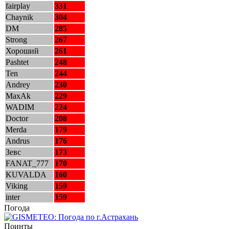
fairplay
331
Chaynik
304
DM
285
Strong
267
Хороший
261
Pashtet
248
Ten
244
Andrey
230
MaxAk
229
WADIM
224
Doctor
208
Merda
179
Andrus
176
Зевс
173
FANAT_777
170
KUVALDA
160
Viking
159
inter
159
Погода
Поинты