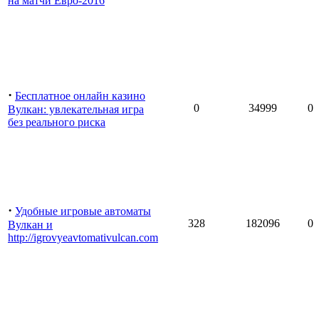
на матчи Евро-2016
·
Бесплатное онлайн казино
0
34999
0
Вулкан: увлекательная игра
без реального риска
·
Удобные игровые автоматы
328
182096
0
Вулкан и
http://igrovyeavtomativulcan.com