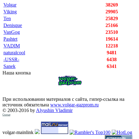
Volgar
38269
Viking
29905
Ten
25829
Denisque
25166
VanGog
23510
Pashtet
19614
VADIM
12218
naturalcool
9481
-USSR-
6438
Sanek
6341
Наша кнопка
При использовании материалов с сайта, гипер-ссылка на
источник обязательна
www.volgar-gazprom.ru
© 2003-2016 by
Alyushin Vladimir
Статьи
volgar-mainlink