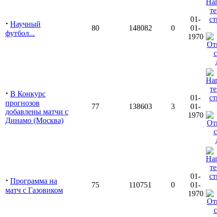
01-
·
Научный
80
148082
0
01-
футбол...
1970
·
В Конкурс
01-
прогнозов
77
138603
3
01-
добавлены матчи с
1970
Динамо (Москва)
01-
·
Программа на
75
110751
0
01-
матч с Газовиком
1970