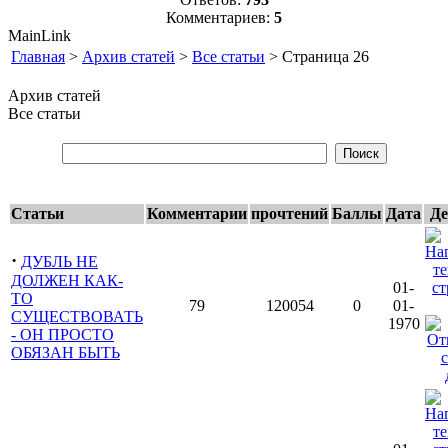
Комментариев:
5
MainLink
Главная
>
Архив статей
>
Все статьи
> Страница 26
Архив статей
Все статьи
Статьи
Комментарии
прочтений
Баллы
Дата
Де
·
ДУБЛЬ НЕ
ДОЛЖЕН КАК-
01-
ТО
79
120054
0
01-
СУЩЕСТВОВАТЬ
1970
- ОН ПРОСТО
ОБЯЗАН БЫТЬ