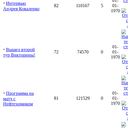
01-
·
Интервью
82
110167
5
01-
Андрея Коваленко
1970
01-
·
Вышел второй
72
74570
0
01-
тур Викторины!
1970
·
01-
Программа на
81
121529
0
01-
матч с
1970
Нефтехимиком