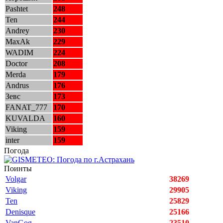
Pashtet
248
Ten
244
Andrey
230
MaxAk
229
WADIM
224
Doctor
208
Merda
179
Andrus
176
Зевс
173
FANAT_777
170
KUVALDA
160
Viking
159
inter
159
Погода
Поинты
Volgar
38269
Viking
29905
Ten
25829
Denisque
25166
VanGog
23510