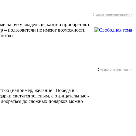
:
volgar
Комментировать?
ые на руку владельцы казино приобретают
гр – пользователи не имеют возможности
слоты?
:
volgar
2 комментария
стью (например, желание "Победа в
арки светятся зеленым, а отрицательные -
ы добраться до сложных подарков можно