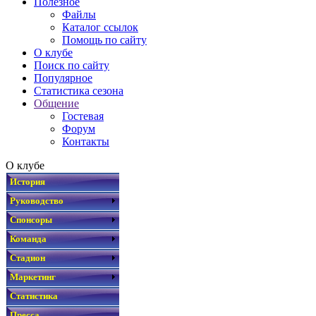
Полезное
Файлы
Каталог ссылок
Помощь по сайту
О клубе
Поиск по сайту
Популярное
Статистика сезона
Общение
Гостевая
Форум
Контакты
О клубе
История
Руководство
Спонсоры
Команда
Стадион
Маркетинг
Статистика
Пресса