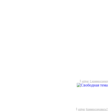
:
volgar
2 комментария
:
volgar
Комментировать?