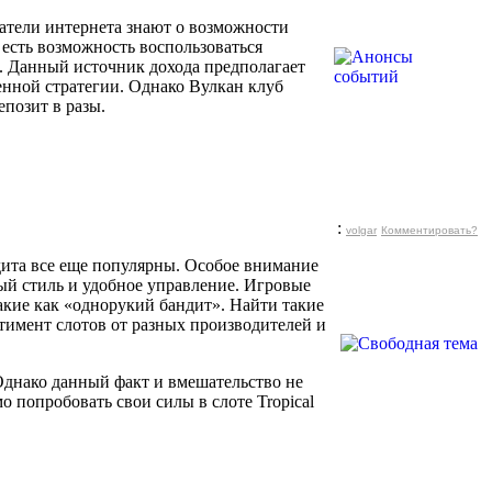
атели интернета знают о возможности
я есть возможность воспользоваться
. Данный источник дохода предполагает
енной стратегии. Однако Вулкан клуб
позит в разы.
:
volgar
Комментировать?
дита все еще популярны. Особое внимание
ый стиль и удобное управление. Игровые
акие как «однорукий бандит». Найти такие
тимент слотов от разных производителей и
Однако данный факт и вмешательство не
о попробовать свои силы в слоте Tropical