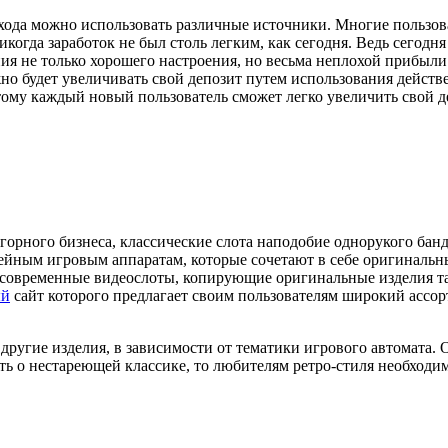
хода можно использовать различные источники. Многие пользов
икогда заработок не был столь легким, как сегодня. Ведь сегодн
ия не только хорошего настроения, но весьма неплохой прибыли
жно будет увеличивать свой депозит путем использования действ
тому каждый новый пользователь сможет легко увеличить свой де
игорного бизнеса, классические слота наподобие однорукого бан
ейным игровым аппаратам, которые сочетают в себе оригинальн
о современные видеослоты, копирующие оригинальные изделия т
ый
сайт которого предлагает своим пользователям широкий ассор
ругие изделия, в зависимости от тематики игрового автомата. 
ть о нестареющей классике, то любителям ретро-стиля необходим