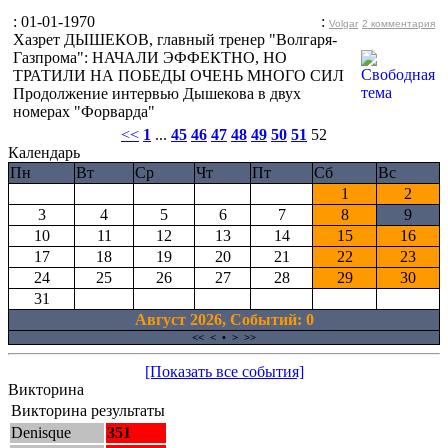
: 01-01-1970
:
Volgar
2 комментария
Хазрет ДЫШЕКОВ, главный тренер "Волгаря-
Газпрома": НАЧАЛИ ЭФФЕКТНО, НО
ТРАТИЛИ НА ПОБЕДЫ ОЧЕНЬ МНОГО СИЛ
Продолжение интервью Дышекова в двух
номерах "Форварда"
<<
1
...
45
46
47
48
49
50
51
52
Календарь
Пн
Вт
Ср
Чт
Пт
Сб
Вс
1
2
3
4
5
6
7
8
9
10
11
12
13
14
15
16
17
18
19
20
21
22
23
24
25
26
27
28
29
30
31
Август 2026, Cобытий: 0
<<
<
•
>
>>
[Показать все события]
Викторина
Викторина результаты
Denisque
351