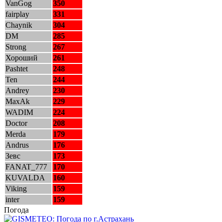
VanGog
350
fairplay
331
Chaynik
304
DM
285
Strong
267
Хороший
261
Pashtet
248
Ten
244
Andrey
230
MaxAk
229
WADIM
224
Doctor
208
Merda
179
Andrus
176
Зевс
173
FANAT_777
170
KUVALDA
160
Viking
159
inter
159
Погода