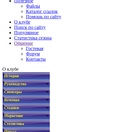
Полезное
Файлы
Каталог ссылок
Помощь по сайту
О клубе
Поиск по сайту
Популярное
Статистика сезона
Общение
Гостевая
Форум
Контакты
О клубе
История
Руководство
Спонсоры
Команда
Стадион
Маркетинг
Статистика
Пресса