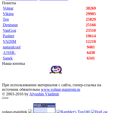
Поинты
Volgar
38269
Viking
29905
Ten
25829
Denisque
25166
VanGog
23510
Pashtet
19614
VADIM
12218
naturalcool
9481
-USSR-
6438
Sanek
6341
Наша кнопка
При использовании материалов с сайта, гипер-ссылка на
источник обязательна
www.volgar-gazprom.ru
© 2003-2016 by
Alyushin Vladimir
Статьи
volgar-mainlink