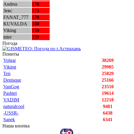
Andrus
176
Зевс
173
FANAT_777
170
KUVALDA
160
Viking
159
inter
159
Погода
Поинты
Volgar
38269
Viking
29905
Ten
25829
Denisque
25166
VanGog
23510
Pashtet
19614
VADIM
12218
naturalcool
9481
-USSR-
6438
Sanek
6341
Наша кнопка