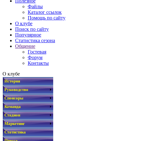
Полезное
Файлы
Каталог ссылок
Помощь по сайту
О клубе
Поиск по сайту
Популярное
Статистика сезона
Общение
Гостевая
Форум
Контакты
О клубе
История
Руководство
Спонсоры
Команда
Стадион
Маркетинг
Статистика
Пресса