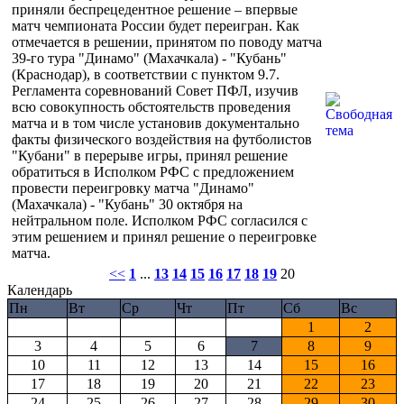
приняли беспрецедентное решение – впервые
матч чемпионата России будет переигран. Как
отмечается в решении, принятом по поводу матча
39-го тура "Динамо" (Махачкала) - "Кубань"
(Краснодар), в соответствии с пунктом 9.7.
Регламента соревнований Совет ПФЛ, изучив
всю совокупность обстоятельств проведения
матча и в том числе установив документально
факты физического воздействия на футболистов
"Кубани" в перерыве игры, принял решение
обратиться в Исполком РФС с предложением
провести переигровку матча "Динамо"
(Махачкала) - "Кубань" 30 октября на
нейтральном поле. Исполком РФС согласился с
этим решением и принял решение о переигровке
матча.
<<
1
...
13
14
15
16
17
18
19
20
Календарь
Пн
Вт
Ср
Чт
Пт
Сб
Вс
1
2
3
4
5
6
7
8
9
10
11
12
13
14
15
16
17
18
19
20
21
22
23
24
25
26
27
28
29
30