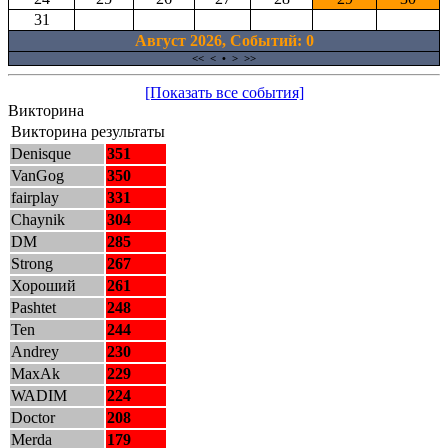
31
Август 2026, Cобытий: 0
<<
<
•
>
>>
[Показать все события]
Викторина
Викторина результаты
Denisque
351
VanGog
350
fairplay
331
Chaynik
304
DM
285
Strong
267
Хороший
261
Pashtet
248
Ten
244
Andrey
230
MaxAk
229
WADIM
224
Doctor
208
Merda
179