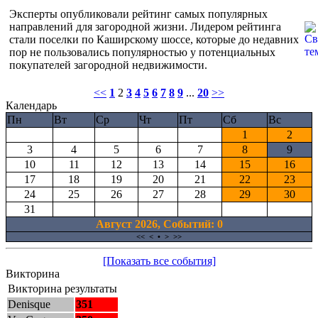
Эксперты опубликовали рейтинг самых популярных
направлений для загородной жизни. Лидером рейтинга
стали поселки по Каширскому шоссе, которые до недавних
пор не пользовались популярностью у потенциальных
покупателей загородной недвижимости.
<<
1
2
3
4
5
6
7
8
9
...
20
>>
Календарь
Пн
Вт
Ср
Чт
Пт
Сб
Вс
1
2
3
4
5
6
7
8
9
10
11
12
13
14
15
16
17
18
19
20
21
22
23
24
25
26
27
28
29
30
31
Август 2026, Cобытий: 0
<<
<
•
>
>>
[Показать все события]
Викторина
Викторина результаты
Denisque
351