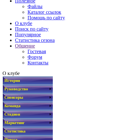
Полезное
Файлы
Каталог ссылок
Помощь по сайту
О клубе
Поиск по сайту
Популярное
Статистика сезона
Общение
Гостевая
Форум
Контакты
О клубе
История
Руководство
Спонсоры
Команда
Стадион
Маркетинг
Статистика
Пресса