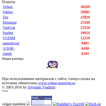
Поинты
Volgar
38269
Viking
29905
Ten
25829
Denisque
25166
VanGog
23510
Pashtet
19614
VADIM
12218
naturalcool
9481
-USSR-
6438
Sanek
6341
Наша кнопка
При использовании материалов с сайта, гипер-ссылка на
источник обязательна
www.volgar-gazprom.ru
© 2003-2016 by
Alyushin Vladimir
Статьи
volgar-mainlink