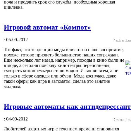
пола и продлить срок его службы, необходима хорошая
циклевка.
Игровой автомат «Компот»
: 05-09-2012
:
volgar
1 к
Тот факт, что тенденции моды влияют на наше восприятие,
похоже, готово признать большинство наших сограждан.
Еще несколько лет назад, например, походы в кино были не
в моде, а сегодня повсюду кинотеатры переполнены,
смотреть кинопремьеры стало модно. И так во всем, а не
только в сфере одежды или обуви. Мода коснулась даже
такой сферы как игра в автоматы, сделав это занятие
модным.
Игровые автоматы как антидепрессант
: 04-09-2012
:
volgar
4 к
Любителей азартных игр с течением времени становится