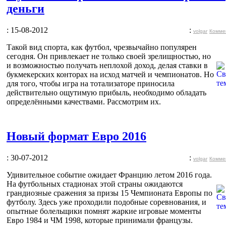
деньги
: 15-08-2012
:
volgar
Комме
Такой вид спорта, как футбол, чрезвычайно популярен
сегодня. Он привлекает не только своей зрелищностью, но
и возможностью получать неплохой доход, делая ставки в
букмекерских конторах на исход матчей и чемпионатов. Но
для того, чтобы игра на тотализаторе приносила
действительно ощутимую прибыль, необходимо обладать
определёнными качествами. Рассмотрим их.
Новый формат Евро 2016
: 30-07-2012
:
volgar
Комме
Удивительное событие ожидает Францию летом 2016 года.
На футбольных стадионах этой страны ожидаются
грандиозные сражения за призы 15 Чемпионата Европы по
футболу. Здесь уже проходили подобные соревнования, и
опытные болельщики помнят жаркие игровые моменты
Евро 1984 и ЧМ 1998, которые принимали французы.