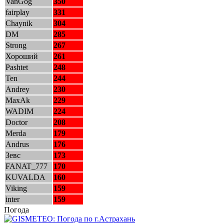
VanGog
350
fairplay
331
Chaynik
304
DM
285
Strong
267
Хороший
261
Pashtet
248
Ten
244
Andrey
230
MaxAk
229
WADIM
224
Doctor
208
Merda
179
Andrus
176
Зевс
173
FANAT_777
170
KUVALDA
160
Viking
159
inter
159
Погода