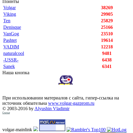
Поинты
Volgar
38269
Viking
29905
Ten
25829
Denisque
25166
VanGog
23510
Pashtet
19614
VADIM
12218
naturalcool
9481
-USSR-
6438
Sanek
6341
Наша кнопка
При использовании материалов с сайта, гипер-ссылка на
источник обязательна
www.volgar-gazprom.ru
© 2003-2016 by
Alyushin Vladimir
Статьи
volgar-mainlink