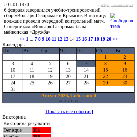
: 01-01-1970
:
Volgar
3 комментария
6 февраля завершился учебно-тренировочный
сбор «Волгаря-Газпрома» в Крымске. В пятницу
волжане провели очередной контрольный матч.
Соперником «Волгаря-Газпрома» была
майкопская «Дружба».
<<
1
...
7
8
9
10
11
12
13
14
15
16
17
18
19
20
>>
Календарь
Пн
Вт
Ср
Чт
Пт
Сб
Вс
1
2
3
4
5
6
7
8
9
10
11
12
13
14
15
16
17
18
19
20
21
22
23
24
25
26
27
28
29
30
31
Август 2026, Cобытий: 0
<<
<
•
>
>>
[Показать все события]
Викторина
Викторина результаты
Denisque
351
VanGog
350