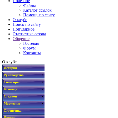
Полезное
Файлы
Каталог ссылок
Помощь по сайту
О клубе
Поиск по сайту
Популярное
Статистика сезона
Общение
Гостевая
Форум
Контакты
О клубе
История
Руководство
Спонсоры
Команда
Стадион
Маркетинг
Статистика
Пресса