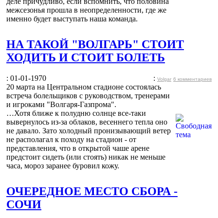
деле причудливо, если вспомнить, что половина
межсезонья прошла в неопределенности, где же
именно будет выступать наша команда.
НА ТАКОЙ "ВОЛГАРЬ" СТОИТ
ХОДИТЬ И СТОИТ БОЛЕТЬ
: 01-01-1970
:
Volgar
6 комментариев
20 марта на Центральном стадионе состоялась
встреча болельщиков с руководством, тренерами
и игроками "Волгаря-Газпрома".
…Хотя ближе к полудню солнце все-таки
вывернулось из-за облаков, весеннего тепла оно
не давало. Зато холодный пронизывающий ветер
не располагал к походу на стадион - от
представления, что в открытой чаше арене
предстоит сидеть (или стоять) никак не меньше
часа, мороз заранее буровил кожу.
ОЧЕРЕДНОЕ МЕСТО СБОРА -
СОЧИ