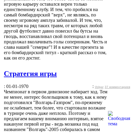
игровую карьеру оставался верен только
единственному клубу. И тем, что пробился на
самый бомбардирский "верх", не являясь, по
своему игровому амплуа забивалой. И тем, что,
несмотря на ряд таких травм, от которых любой
другой футболист давно повесил бы бутсы на
гвоздь, восстанавливал свой потенциал и вновь
продолжал вколачивать голы соперникам. Честь и
слава нашей "семерке"! И в качестве презента за
его бомбардирский титул - краткий рассказ о том,
как он его достиг.
Стратегия игры
: 01-01-1970
:
Volgar
37 комментариев
Чемпионат в первом дивизионе набирает ход. Тем
не менее, интерес болельщиков к тому, как к нему
подготовился "Волгарь-Газпром", по-прежнему
не ослабевает, тем более, что стартовали волжане
в турнире очень даже неплохо. Поэтому и
предлагаем вашему вниманию интервью, взятое
накануне первой игры - ведь мозаика под над
названием "Волгарь"-2005 собиралась в самом