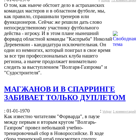
Volgar
73 комментария
О том, как нынче обстоит дело в астраханских
командах мастеров и в областном футболе, мы,
как правило, спрашивали тренеров или
функционеров. Сейчас же решили дать слово
непосредственному участнику футбольного
действа - игроку. И в этом плане нынешний
форвард областной команды "Каспрыба" Николай
Деревенкин - кандидатура исключительная. Он
один из немногих, который поиграл в свое время
за все три профессиональных клуба нашего
региона, а нынче продолжает внимательно
следить за выступлением "Волгаря-Газпрома" и
"Судостроителя".
МАГЖАНОВ И В СПАРРИНГЕ
ЗАБИВАЕТ ТОЛЬКО ДУПЛЕТОМ
: 01-01-1970
:
Volgar
1 комментарий
Как известно читателям "Форварда", в паузе
между первым и вторым кругом "Волгарь-
Газпром" провел небольшой учебно-
тренировочный сбор в Новороссийске. В ходе
сбора тренерский штаб просмотрел группу