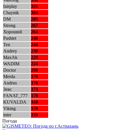
fairplay
331
Chaynik
304
DM
285
Strong
267
Хороший
261
Pashtet
248
Ten
244
Andrey
230
MaxAk
229
WADIM
224
Doctor
208
Merda
179
Andrus
176
Зевс
173
FANAT_777
170
KUVALDA
160
Viking
159
inter
159
Погода