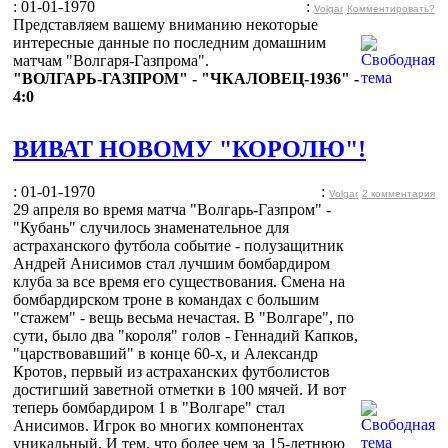
: 01-01-1970
:
Volgar
Комментировать?
Представляем вашему вниманию некоторые
интересные данные по последним домашним
матчам "Волгаря-Газпрома".
"ВОЛГАРЬ-ГАЗПРОМ" - "ЧКАЛОВЕЦ-1936" -
4:0
ВИВАТ НОВОМУ "КОРОЛЮ"!
: 01-01-1970
:
Volgar
2 комментария
29 апреля во время матча "Волгарь-Газпром" -
"Кубань" случилось знаменательное для
астраханского футбола событие - полузащитник
Андрей Анисимов стал лучшим бомбардиром
клуба за все время его существования. Смена на
бомбардирском троне в командах с большим
"стажем" - вещь весьма нечастая. В "Волгаре", по
сути, было два "короля" голов - Геннадий Капков,
"царствовавший" в конце 60-х, и Александр
Кротов, первый из астраханских футболистов
достигший заветной отметки в 100 мячей. И вот
теперь бомбардиром 1 в "Волгаре" стал
Анисимов. Игрок во многих компонентах
уникальный. И тем, что более чем за 15-летнюю