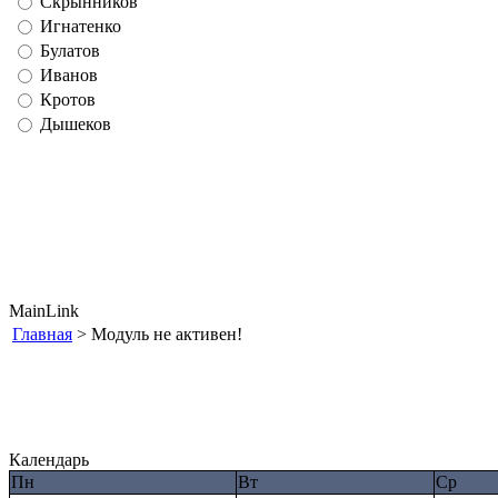
Скрынников
Игнатенко
Булатов
Иванов
Кротов
Дышеков
MainLink
Главная
> Модуль не активен!
Календарь
Пн
Вт
Ср