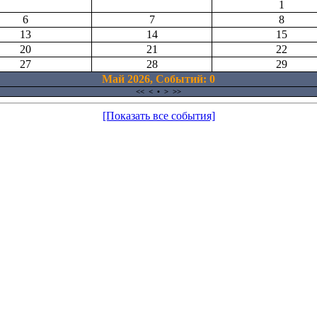
1
6
7
8
13
14
15
20
21
22
27
28
29
Май 2026, Cобытий: 0
<<
<
•
>
>>
[Показать все события]