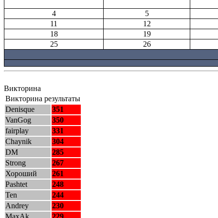
4
5
11
12
18
19
25
26
Викторина
Викторина результаты
Denisque
351
VanGog
350
fairplay
331
Chaynik
304
DM
285
Strong
267
Хороший
261
Pashtet
248
Ten
244
Andrey
230
MaxAk
229