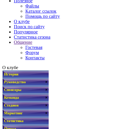
Полезное
Файлы
Каталог ссылок
Помощь по сайту
О клубе
Поиск по сайту
Популярное
Статистика сезона
Общение
Гостевая
Форум
Контакты
О клубе
История
Руководство
Спонсоры
Команда
Стадион
Маркетинг
Статистика
Пресса