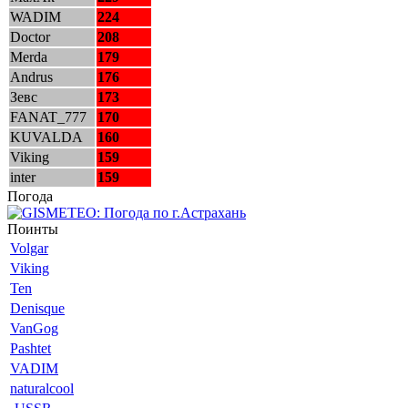
WADIM
224
Doctor
208
Merda
179
Andrus
176
Зевс
173
FANAT_777
170
KUVALDA
160
Viking
159
inter
159
Погода
Поинты
Volgar
Viking
Ten
Denisque
VanGog
Pashtet
VADIM
naturalcool