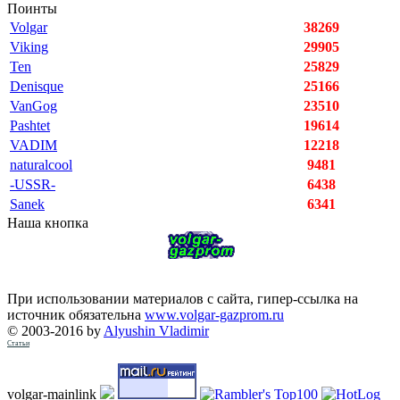
Поинты
Volgar
38269
Viking
29905
Ten
25829
Denisque
25166
VanGog
23510
Pashtet
19614
VADIM
12218
naturalcool
9481
-USSR-
6438
Sanek
6341
Наша кнопка
При использовании материалов с сайта, гипер-ссылка на
источник обязательна
www.volgar-gazprom.ru
© 2003-2016 by
Alyushin Vladimir
Статьи
volgar-mainlink