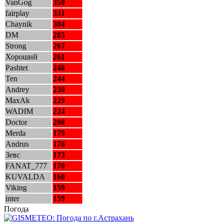
VanGog
350
fairplay
331
Chaynik
304
DM
285
Strong
267
Хороший
261
Pashtet
248
Ten
244
Andrey
230
MaxAk
229
WADIM
224
Doctor
208
Merda
179
Andrus
176
Зевс
173
FANAT_777
170
KUVALDA
160
Viking
159
inter
159
Погода