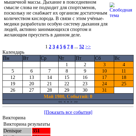
мышечной массы. Дыхание в повседневном
смысле слова не подходит для спортсменов,
поскольку не снабжает их организм достаточным
количеством кислорода. В связи с этим учёные-
медики разработали особую систему дыхания для
людей, активно занимающихся спортом и
желающим преуспеть в данном деле.
1
2
3
4
5
6
7
8
...
52
>>
Календарь
Пн
Вт
Ср
Чт
Пт
Сб
Вс
1
2
3
4
5
6
7
8
9
10
11
12
13
14
15
16
17
18
19
20
21
22
23
24
25
26
27
28
29
30
31
Май 1980, Cобытий: 0
<<
<
•
>
>>
[Показать все события]
Викторина
Викторина результаты
Denisque
351