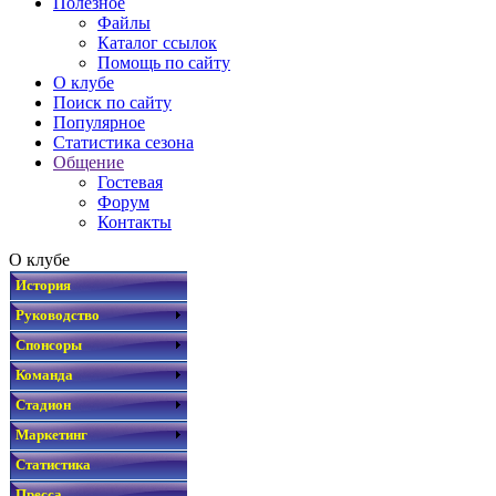
Полезное
Файлы
Каталог ссылок
Помощь по сайту
О клубе
Поиск по сайту
Популярное
Статистика сезона
Общение
Гостевая
Форум
Контакты
О клубе
История
Руководство
Спонсоры
Команда
Стадион
Маркетинг
Статистика
Пресса