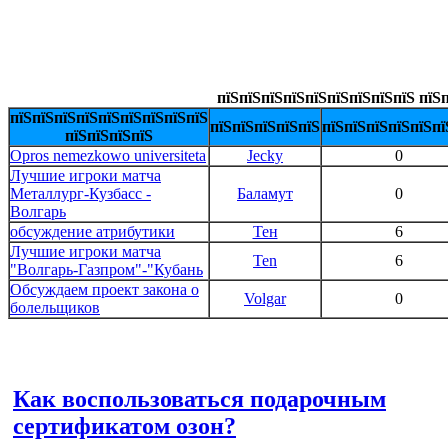
пїЅпїЅпїЅпїЅпїЅпїЅпїЅпїЅпїЅ пїЅп
пїЅпїЅпїЅпїЅпїЅпїЅпїЅпїЅпїЅ
пїЅпїЅпїЅпїЅпїЅ
пїЅпїЅпїЅпїЅпїЅпї
пїЅпїЅпїЅпїЅ
Opros nemezkowo universiteta
Jecky
0
Лучшие игроки матча
Металлург-Кузбасс -
Баламут
0
Волгарь
обсуждение атрибутики
Тен
6
Лучшие игроки матча
Ten
6
"Волгарь-Газпром"-"Кубань
Обсуждаем проект закона о
Volgar
0
болельщиков
Как воспользоваться подарочным
сертификатом озон?