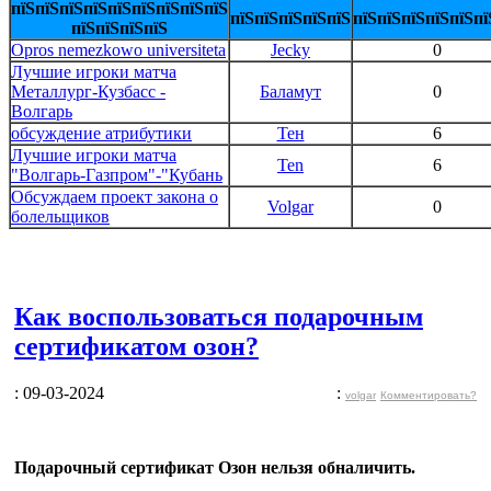
пїЅпїЅпїЅпїЅпїЅпїЅпїЅпїЅпїЅ
пїЅпїЅпїЅпїЅпїЅ
пїЅпїЅпїЅпїЅпїЅпї
пїЅпїЅпїЅпїЅ
Opros nemezkowo universiteta
Jecky
0
Лучшие игроки матча
Металлург-Кузбасс -
Баламут
0
Волгарь
обсуждение атрибутики
Тен
6
Лучшие игроки матча
Ten
6
"Волгарь-Газпром"-"Кубань
Обсуждаем проект закона о
Volgar
0
болельщиков
Как воспользоваться подарочным
сертификатом озон?
: 09-03-2024
:
volgar
Комментировать?
Подарочный сертификат Озон нельзя обналичить.