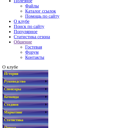
Полезное
Файлы
Каталог ссылок
Помощь по сайту
О клубе
Поиск по сайту
Популярное
Статистика сезона
Общение
Гостевая
Форум
Контакты
О клубе
История
Руководство
Спонсоры
Команда
Стадион
Маркетинг
Статистика
Пресса