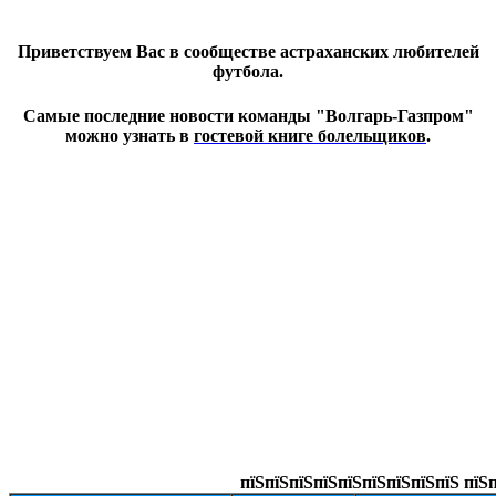
Приветствуем Вас в сообществе астраханских любителей
футбола.
Самые последние новости команды "Волгарь-Газпром"
можно узнать в
гостевой книге болельщиков
.
пїЅпїЅпїЅпїЅпїЅпїЅпїЅпїЅпїЅ пїЅп