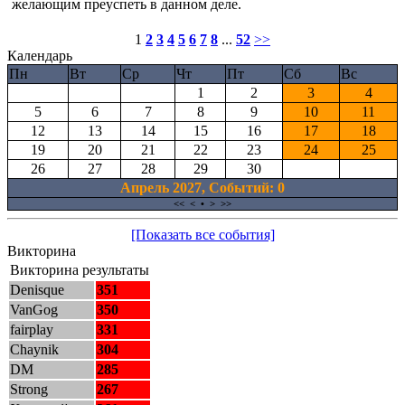
желающим преуспеть в данном деле.
1
2
3
4
5
6
7
8
...
52
>>
Календарь
Пн
Вт
Ср
Чт
Пт
Сб
Вс
1
2
3
4
5
6
7
8
9
10
11
12
13
14
15
16
17
18
19
20
21
22
23
24
25
26
27
28
29
30
Апрель 2027, Cобытий: 0
<<
<
•
>
>>
[Показать все события]
Викторина
Викторина результаты
Denisque
351
VanGog
350
fairplay
331
Chaynik
304
DM
285
Strong
267