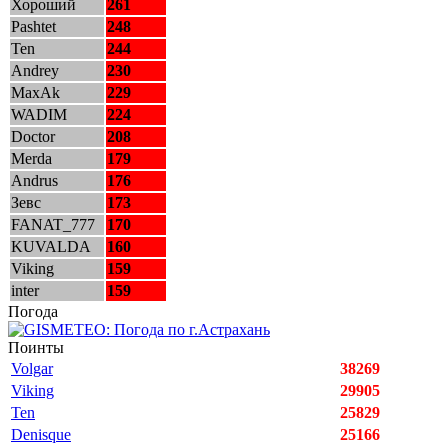
Хороший
261
Pashtet
248
Ten
244
Andrey
230
MaxAk
229
WADIM
224
Doctor
208
Merda
179
Andrus
176
Зевс
173
FANAT_777
170
KUVALDA
160
Viking
159
inter
159
Погода
Поинты
Volgar
38269
Viking
29905
Ten
25829
Denisque
25166