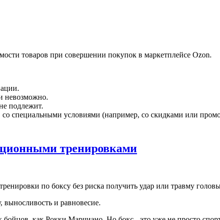
мости товаров
при совершении покупок в маркетплейсе Ozon.
вации.
и невозможно.
не подлежит.
в со специальными условиями (например, со скидками или пром
иционными тренировками
ренировки по боксу без риска получить удар или травму головы
, выносливость и равновесие.
х бойцов, как Рокки Марчиано. Но бокс - это уже не просто спор