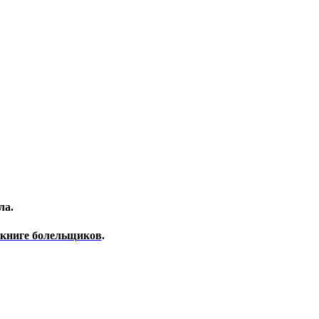
ла.
 книге болельщиков
.