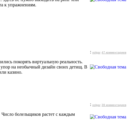
та к упражнениям.
:
volgar
47 комментариев
мились покорять виртуальную реальность.
 упор на необычный дизайн своих детищ. В
или казино.
:
volgar
39 комментариев
. Число болельщиков растет с каждым