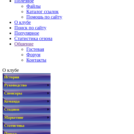
Полезное
Файлы
Каталог ссылок
Помощь по сайту
О клубе
Поиск по сайту
Популярное
Статистика сезона
Общение
Гостевая
Форум
Контакты
О клубе
История
Руководство
Спонсоры
Команда
Стадион
Маркетинг
Статистика
Пресса