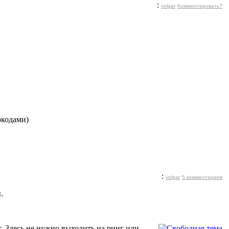
:
volgar
Комментировать?
окодами)
:
volgar
5 комментариев
.
т. Здесь не нужно выходить на ринг или