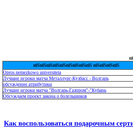
п
пїЅпїЅпїЅпїЅпїЅпїЅпїЅпїЅпїЅ пїЅпїЅпїЅпїЅ
Opros nemezkowo universiteta
Лучшие игроки матча Металлург-Кузбасс - Волгарь
обсуждение атрибутики
Лучшие игроки матча "Волгарь-Газпром"-"Кубань
Обсуждаем проект закона о болельщиков
Как воспользоваться подарочным серт