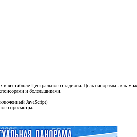
х в вестибюле Центрального стадиона. Цель панорамы - как мо
, спонсорами и болельщиками.
включенный JavaScript).
ного просмотра.