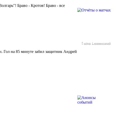
лгарь"! Браво - Кротов! Браво - все
:
volgar
1 комментарий
и. Гол на 85 минуте забил защитник Андрей