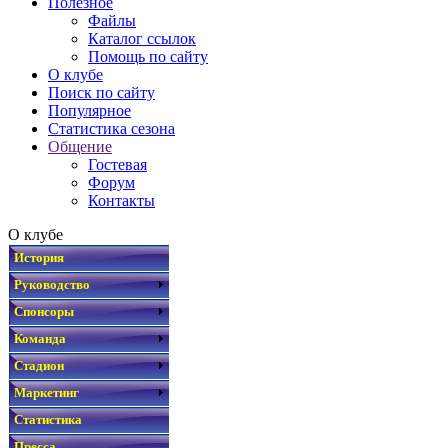
Полезное
Файлы
Каталог ссылок
Помощь по сайту
О клубе
Поиск по сайту
Популярное
Статистика сезона
Общение
Гостевая
Форум
Контакты
О клубе
История
Руководство
Спонсоры
Команда
Стадион
Маркетинг
Статистика
Пресса