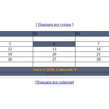
[
Показать все статьи
]
Чт
Пт
5
6
7
12
13
14
19
20
21
26
27
28
Август 2026, Cобытий: 0
<<
<
•
>
>>
[Показать все события]