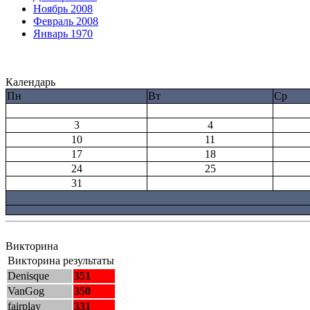
Ноябрь 2008
Февраль 2008
Январь 1970
Календарь
Пн
Вт
Ср
3
4
10
11
17
18
24
25
31
Викторина
Викторина результаты
Denisque
351
VanGog
350
fairplay
331