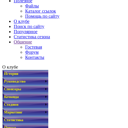
Полезное
Файлы
Каталог ссылок
Помощь по сайту
О клубе
Поиск по сайту
Популярное
Статистика сезона
Общение
Гостевая
Форум
Контакты
О клубе
История
Руководство
Спонсоры
Команда
Стадион
Маркетинг
Статистика
Пресса