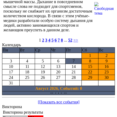
мышечной массы. Дыхание в повседневном
смысле слова не подходит для спортсменов,
поскольку не снабжает их организм достаточным
количеством кислорода. В связи с этим учёные-
медики разработали особую систему дыхания для
людей, активно занимающихся спортом и
желающим преуспеть в данном деле.
1
2
3
4
5
6
7
8
...
52
>>
Календарь
Пн
Вт
Ср
Чт
Пт
Сб
Вс
1
2
3
4
5
6
7
8
9
10
11
12
13
14
15
16
17
18
19
20
21
22
23
24
25
26
27
28
29
30
31
Август 2026, Cобытий: 0
<<
<
•
>
>>
[Показать все события]
Викторина
Викторина результаты