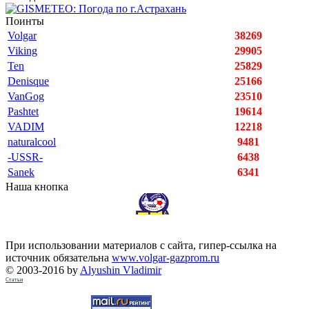
Поинты
Volgar
38269
Viking
29905
Ten
25829
Denisque
25166
VanGog
23510
Pashtet
19614
VADIM
12218
naturalcool
9481
-USSR-
6438
Sanek
6341
Наша кнопка
При использовании материалов с сайта, гипер-ссылка на
источник обязательна
www.volgar-gazprom.ru
© 2003-2016 by
Alyushin Vladimir
Статьи