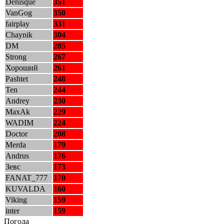
Denisque
351
VanGog
350
fairplay
331
Chaynik
304
DM
285
Strong
267
Хороший
261
Pashtet
248
Ten
244
Andrey
230
MaxAk
229
WADIM
224
Doctor
208
Merda
179
Andrus
176
Зевс
173
FANAT_777
170
KUVALDA
160
Viking
159
inter
159
Погода