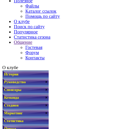
Полезное
Файлы
Каталог ссылок
Помощь по сайту
О клубе
Поиск по сайту
Популярное
Статистика сезона
Общение
Гостевая
Форум
Контакты
О клубе
История
Руководство
Спонсоры
Команда
Стадион
Маркетинг
Статистика
Пресса