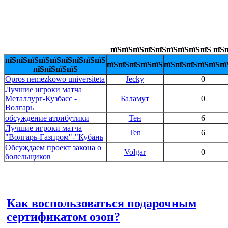
пїЅпїЅпїЅпїЅпїЅпїЅпїЅпїЅпїЅ пїЅп
пїЅпїЅпїЅпїЅпїЅпїЅпїЅпїЅпїЅ
пїЅпїЅпїЅпїЅпїЅ
пїЅпїЅпїЅпїЅпїЅпї
пїЅпїЅпїЅпїЅ
Opros nemezkowo universiteta
Jecky
0
Лучшие игроки матча
Металлург-Кузбасс -
Баламут
0
Волгарь
обсуждение атрибутики
Тен
6
Лучшие игроки матча
Ten
6
"Волгарь-Газпром"-"Кубань
Обсуждаем проект закона о
Volgar
0
болельщиков
Как воспользоваться подарочным
сертификатом озон?