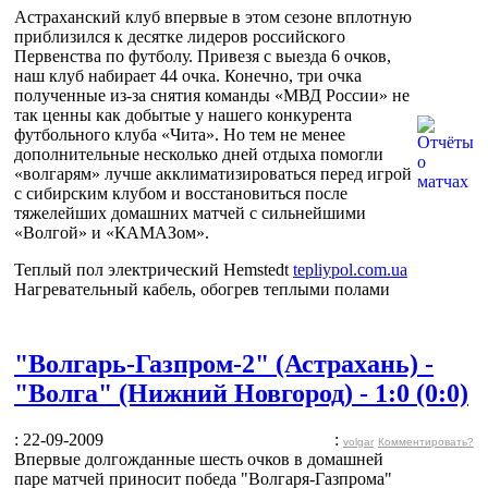
Астраханский клуб впервые в этом сезоне вплотную
приблизился к десятке лидеров российского
Первенства по футболу. Привезя с выезда 6 очков,
наш клуб набирает 44 очка. Конечно, три очка
полученные из-за снятия команды «МВД России» не
так ценны как добытые у нашего конкурента
футбольного клуба «Чита». Но тем не менее
дополнительные несколько дней отдыха помогли
«волгарям» лучше акклиматизироваться перед игрой
с сибирским клубом и восстановиться после
тяжелейших домашних матчей с сильнейшими
«Волгой» и «КАМАЗом».
Теплый пол электрический Hemstedt
tepliypol.com.ua
Нагревательный кабель, обогрев теплыми полами
"Волгарь-Газпром-2" (Астрахань) -
"Волга" (Нижний Новгород) - 1:0 (0:0)
: 22-09-2009
:
volgar
Комментировать?
Впервые долгожданные шесть очков в домашней
паре матчей приносит победа "Волгаря-Газпрома"