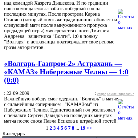
над командой Хазрета Дышекова. И по традиции
наша команда смогла забить победный гол на
последних минутах. После прострела Карэна
Оганяна (который опять же традиционно забивает на
следующий матч после вынужденного пропуска
предыдущей игры) мяч срезается с ноги Дмитрия
Андреева - защитника "Волги". 1:0 в пользу
"Волгаря" и астраханцы подтверждают свое реноме
грозы авторитетов.
«Волгарь-Газпром-2» Астрахань —
«КАМАЗ» Набережные Челны — 1:0
(0:0)
: 22-09-2009
:
volgar
Комментировать?
Важнейшую победу смог одержать "Волгарь" в матче
с сильнейшим соперником - "КАМАЗом" из
Набережных Челнов. Единственный гол реализовал
с пенальти Сергей Давыдов на последних минутах
матча после сноса Павла Есикова в штрафной гостей.
1
2
3
4
5
6
7
8
...
19
>>
Календарь