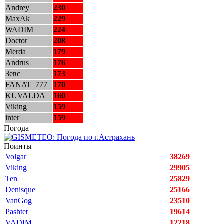
Andrey
230
MaxAk
229
WADIM
224
Doctor
208
Merda
179
Andrus
176
Зевс
173
FANAT_777
170
KUVALDA
160
Viking
159
inter
159
Погода
Поинты
Volgar
38269
Viking
29905
Ten
25829
Denisque
25166
VanGog
23510
Pashtet
19614
VADIM
12218