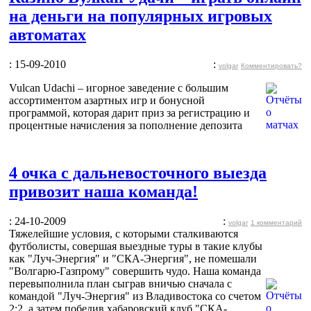
на деньги на популярных игровых
автоматах
: 15-09-2010
:
volgar
Комментировать?
Vulcan Udachi – игорное заведение с большим
ассортиментом азартных игр и бонусной
программой, которая дарит приз за регистрацию и
процентные начисления за пополнение депозита
4 очка с дальневосточного выезда
привозит наша команда!
: 24-10-2009
:
volgar
1 комментарий
Тяжелейшие условия, с которыми сталкиваются
футболисты, совершая выездные туры в такие клубы
как "Луч-Энергия" и "СКА-Энергия", не помешали
"Волгарю-Газпрому" совершить чудо. Наша команда
перевыполнила план сыграв вничью сначала с
командой "Луч-Энергия" из Владивостока со счетом
2:2, а затем победив хабаровский клуб "СКА-