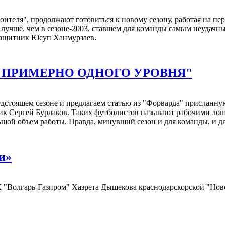
ителя", продолжают готовиться к новому сезону, работая на пе
 лучше, чем в сезоне-2003, ставшем для команды самым неудачны
 защитник Юсуп Ханмурзаев.
 ПРИМЕРНО ОДНОГО УРОВНЯ"
стоящем сезоне и предлагаем статью из "Форварда" присланную 
ик Сергей Бурлаков. Таких футболистов называют рабочими лоша
ьшой объем работы. Правда, минувший сезон и для команды, и дл
и»
"Волгарь-Газпром" Хазрета Дышекова краснодарскорской "Ново