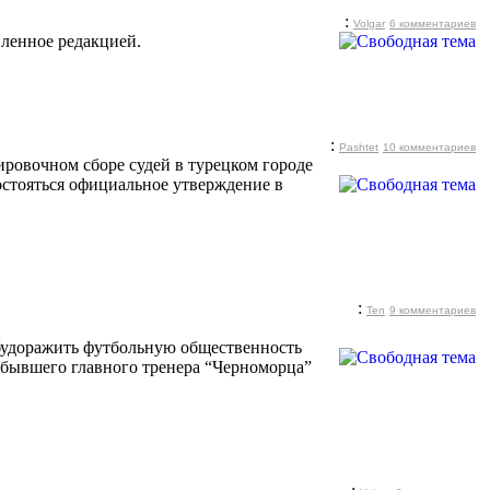
:
Volgar
6 комментариев
ленное редакцией.
:
Pashtet
10 комментариев
ировочном сборе судей в турецком городе
остояться официальное утверждение в
:
Ten
9 комментариев
 будоражить футбольную общественность
и бывшего главного тренера “Черноморца”