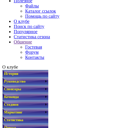
Полезное
Файлы
Каталог ссылок
Помощь по сайту
О клубе
Поиск по сайту
Популярное
Статистика сезона
Общение
Гостевая
Форум
Контакты
О клубе
История
Руководство
Спонсоры
Команда
Стадион
Маркетинг
Статистика
Пресса