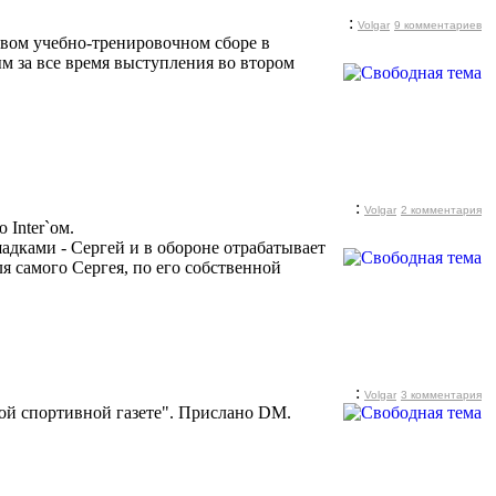
:
Volgar
9 комментариев
рвом учебно-тренировочном сборе в
м за все время выступления во втором
:
Volgar
2 комментария
Inter`ом.
дками - Сергей и в обороне отрабатывает
я самого Сергея, по его собственной
:
Volgar
3 комментария
й спортивной газете". Прислано DM.