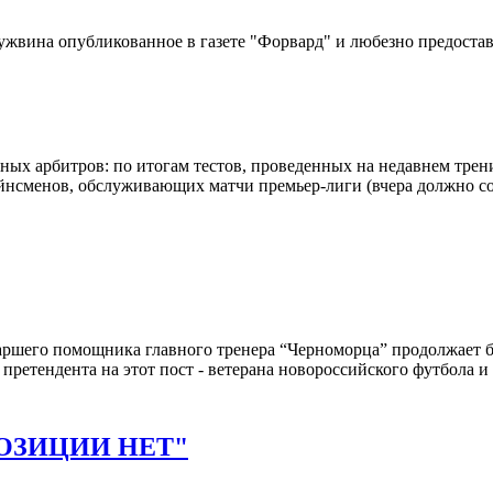
вина опубликованное в газете "Форвард" и любезно предостав
ых арбитров: по итогам тестов, проведенных на недавнем трен
айнсменов, обслуживающих матчи премьер-лиги (вчера должно с
таршего помощника главного тренера “Черноморца” продолжает
 претендента на этот пост - ветерана новороссийского футбола 
ОЗИЦИИ НЕТ"