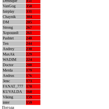
Denisque
351
VanGog
350
fairplay
331
Chaynik
304
DM
285
Strong
267
Хороший
261
Pashtet
248
Ten
244
Andrey
230
MaxAk
229
WADIM
224
Doctor
208
Merda
179
Andrus
176
Зевс
173
FANAT_777
170
KUVALDA
160
Viking
159
inter
159
Погода