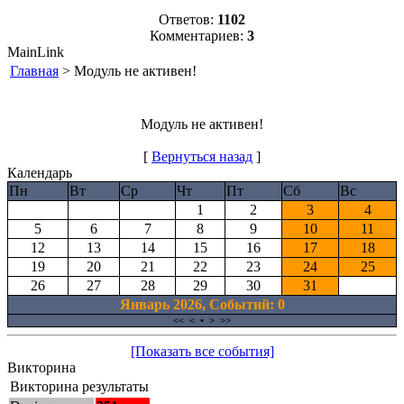
Ответов:
1102
Комментариев:
3
MainLink
Главная
> Модуль не активен!
Модуль не активен!
[
Вернуться назад
]
Календарь
Пн
Вт
Ср
Чт
Пт
Сб
Вс
1
2
3
4
5
6
7
8
9
10
11
12
13
14
15
16
17
18
19
20
21
22
23
24
25
26
27
28
29
30
31
Январь 2026, Cобытий: 0
<<
<
•
>
>>
[Показать все события]
Викторина
Викторина результаты