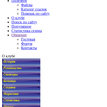
Полезное
Файлы
Каталог ссылок
Помощь по сайту
О клубе
Поиск по сайту
Популярное
Статистика сезона
Общение
Гостевая
Форум
Контакты
О клубе
История
Руководство
Спонсоры
Команда
Стадион
Маркетинг
Статистика
Пресса