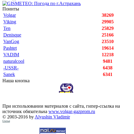
Поинты
Volgar
38269
Viking
29905
Ten
25829
Denisque
25166
VanGog
23510
Pashtet
19614
VADIM
12218
naturalcool
9481
-USSR-
6438
Sanek
6341
Наша кнопка
При использовании материалов с сайта, гипер-ссылка на
источник обязательна
www.volgar-gazprom.ru
© 2003-2016 by
Alyushin Vladimir
Статьи