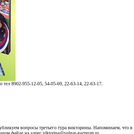
ел 8902-955-12-05, 54-05-69, 22-63-14, 22-63-17.
бликуем вопросы третьего тура викторины. Напоминаем, что в 
ном файле на адрес viktorina@volgar-gazprom.ru.