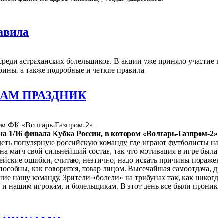
авила
среди астраханских болельщиков. В акции уже приняло участие
ины, а также подробные и четкие правила.
АМ ПРАЗДНИК
 ФК «Волгарь-Газпром-2».
ча 1/16 финала Кубка России, в котором «Волгарь-Газпром-2
еть популярную российскую команду, где играют футболисты на
 на матч свой сильнейший состав, так что мотивация в игре был
дейские ошибки, считаю, неэтично, надо искать причины пораже
способны, как говорится, товар лицом. Высочайшая самоотдача, 
е нашу команду. Зрители «болели» на трибунах так, как никогд
о и нашим игрокам, и болельщикам. В этот день все были проник