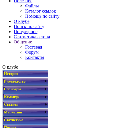
Полезное
Файлы
Каталог ссылок
Помощь по сайту
О клубе
Поиск по сайту
Популярное
Статистика сезона
Общение
Гостевая
Форум
Контакты
О клубе
История
Руководство
Спонсоры
Команда
Стадион
Маркетинг
Статистика
Пресса