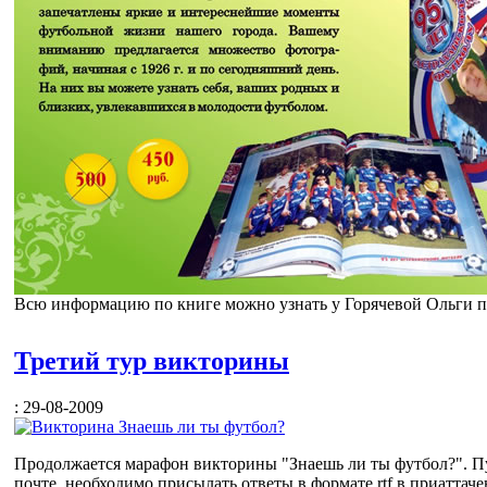
Всю информацию по книге можно узнать у Горячевой Ольги по т
Третий тур викторины
: 29-08-2009
Продолжается марафон викторины "Знаешь ли ты футбол?". Пу
почте, необходимо присылать ответы в формате rtf в приаттачен