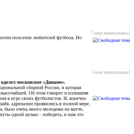
:
volgar
Комментировать?
 почти полсотни любителей футбола. Но
:
volgar
Комментировать?
» одолел московское «Динамо».
циональной сборной России, и которая
а высочайшей. Об этом говорит и излишняя
ния в игре своих футболистов. И, конечно
драйв, адреналин проявились в полной мере,
а, было очень много молодежи на матче,
нуты одной целью – победить, и нам это