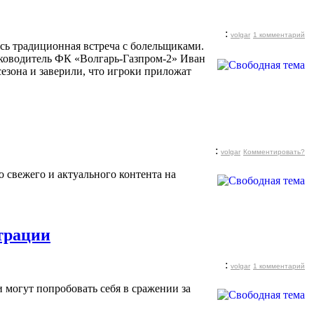
:
volgar
1 комментарий
ась традиционная встреча с болельщиками.
руководитель ФК «Волгарь-Газпром-2» Иван
езона и заверили, что игроки приложат
:
volgar
Комментировать?
 свежего и актуального контента на
страции
:
volgar
1 комментарий
 могут попробовать себя в сражении за