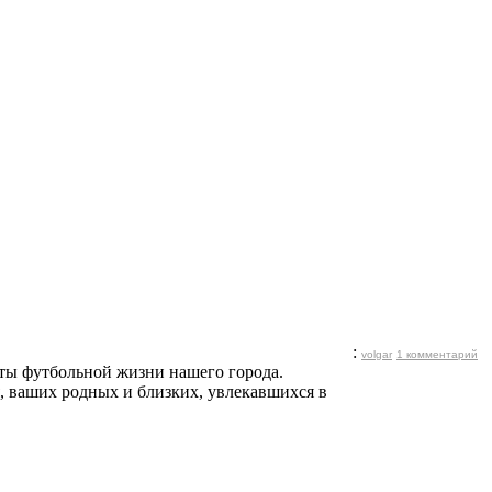
:
volgar
1 комментарий
нты футбольной жизни нашего города.
, ваших родных и близких, увлекавшихся в