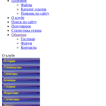
Полезное
Файлы
Каталог ссылок
Помощь по сайту
О клубе
Поиск по сайту
Популярное
Статистика сезона
Общение
Гостевая
Форум
Контакты
О клубе
История
Руководство
Спонсоры
Команда
Стадион
Маркетинг
Статистика
Пресса