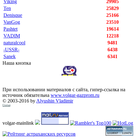
Viking
29905
Ten
25829
Denisque
25166
VanGog
23510
Pashtet
19614
VADIM
12218
naturalcool
9481
-USSR-
6438
Sanek
6341
Наша кнопка
При использовании материалов с сайта, гипер-ссылка на
источник обязательна
www.volgar-gazprom.ru
© 2003-2016 by
Alyushin Vladimir
Статьи
volgar-mainlink