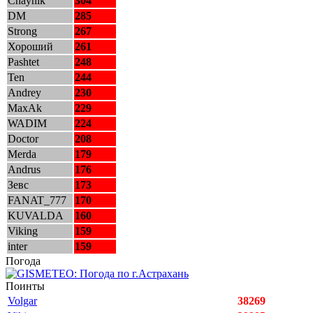
Chaynik
304
DM
285
Strong
267
Хороший
261
Pashtet
248
Ten
244
Andrey
230
MaxAk
229
WADIM
224
Doctor
208
Merda
179
Andrus
176
Зевс
173
FANAT_777
170
KUVALDA
160
Viking
159
inter
159
Погода
Поинты
Volgar
38269