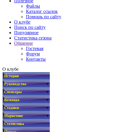
Полезное
Файлы
Каталог ссылок
Помощь по сайту
О клубе
Поиск по сайту
Популярное
Статистика сезона
Общение
Гостевая
Форум
Контакты
О клубе
История
Руководство
Спонсоры
Команда
Стадион
Маркетинг
Статистика
Пресса