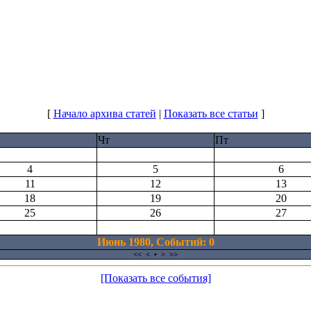
[
Начало архива статей
|
Показать все статьи
]
Чт
Пт
4
5
6
11
12
13
18
19
20
25
26
27
Июнь 1980, Cобытий: 0
<<
<
•
>
>>
[Показать все события]