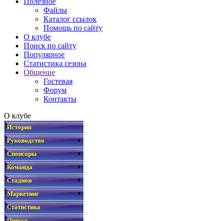
Полезное
Файлы
Каталог ссылок
Помощь по сайту
О клубе
Поиск по сайту
Популярное
Статистика сезона
Общение
Гостевая
Форум
Контакты
О клубе
История
Руководство
Спонсоры
Команда
Стадион
Маркетинг
Статистика
Пресса