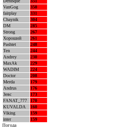
Denisque
351
VanGog
350
fairplay
331
Chaynik
304
DM
285
Strong
267
Хороший
261
Pashtet
248
Ten
244
Andrey
230
MaxAk
229
WADIM
224
Doctor
208
Merda
179
Andrus
176
Зевс
173
FANAT_777
170
KUVALDA
160
Viking
159
inter
159
Погода