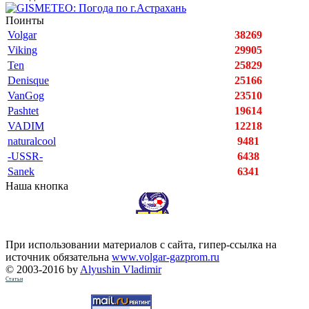
Поинты
Volgar
38269
Viking
29905
Ten
25829
Denisque
25166
VanGog
23510
Pashtet
19614
VADIM
12218
naturalcool
9481
-USSR-
6438
Sanek
6341
Наша кнопка
При использовании материалов с сайта, гипер-ссылка на
источник обязательна
www.volgar-gazprom.ru
© 2003-2016 by
Alyushin Vladimir
Статьи