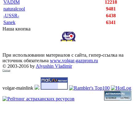
VADIM
12218
naturalcool
9481
-USSR-
6438
Sanek
6341
Наша кнопка
При использовании материалов с сайта, гипер-ссылка на
источник обязательна
www.volgar-gazprom.ru
© 2003-2016 by
Alyushin Vladimir
Статьи
volgar-mainlink