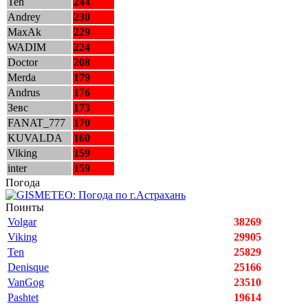
Ten
244
Andrey
230
MaxAk
229
WADIM
224
Doctor
208
Merda
179
Andrus
176
Зевс
173
FANAT_777
170
KUVALDA
160
Viking
159
inter
159
Погода
Поинты
Volgar
38269
Viking
29905
Ten
25829
Denisque
25166
VanGog
23510
Pashtet
19614