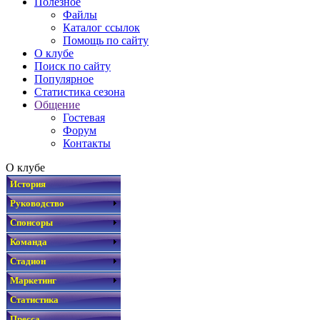
Полезное
Файлы
Каталог ссылок
Помощь по сайту
О клубе
Поиск по сайту
Популярное
Статистика сезона
Общение
Гостевая
Форум
Контакты
О клубе
История
Руководство
Спонсоры
Команда
Стадион
Маркетинг
Статистика
Пресса