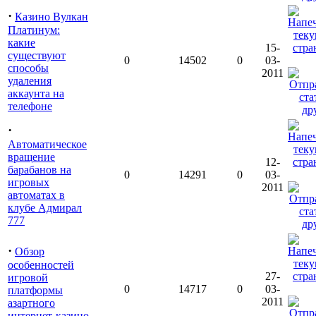
·
Казино Вулкан
Платинум:
какие
15-
существуют
0
14502
0
03-
способы
2011
удаления
аккаунта на
телефоне
·
Автоматическое
вращение
12-
барабанов на
0
14291
0
03-
игровых
2011
автоматах в
клубе Адмирал
777
·
Обзор
особенностей
27-
игровой
0
14717
0
03-
платформы
2011
азартного
интернет-казино