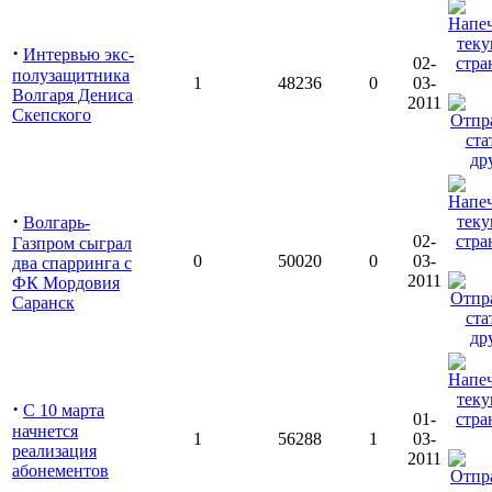
·
Интервью экс-
02-
полузащитника
1
48236
0
03-
Волгаря Дениса
2011
Скепского
·
Волгарь-
02-
Газпром сыграл
0
50020
0
03-
два спарринга с
2011
ФК Мордовия
Саранск
·
С 10 марта
01-
начнется
1
56288
1
03-
реализация
2011
абонементов