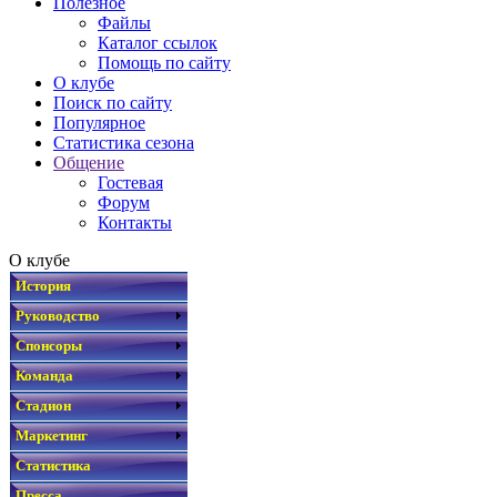
Полезное
Файлы
Каталог ссылок
Помощь по сайту
О клубе
Поиск по сайту
Популярное
Статистика сезона
Общение
Гостевая
Форум
Контакты
О клубе
История
Руководство
Спонсоры
Команда
Стадион
Маркетинг
Статистика
Пресса