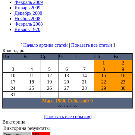
Февраль 2009
Январь 2009
Декабрь 2008
Ноябрь 2008
Февраль 2008
Январь 1970
[
Начало архива статей
|
Показать все статьи
]
Календарь
Пн
Вт
Ср
Чт
Пт
Сб
Вс
1
2
3
4
5
6
7
8
9
10
11
12
13
14
15
16
17
18
19
20
21
22
23
24
25
26
27
28
29
30
31
Март 1980, Cобытий: 0
<<
<
•
>
>>
[Показать все события]
Викторина
Викторина результаты
Denisque
351