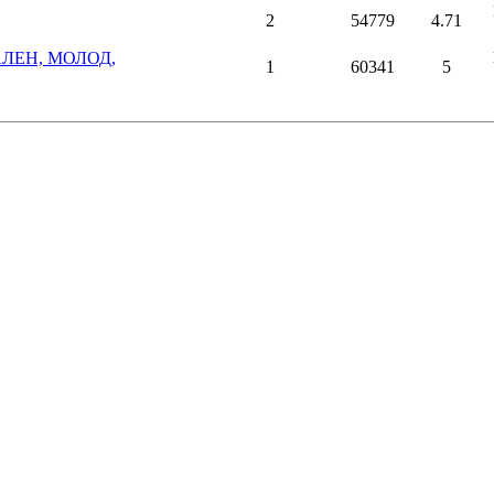
2
54779
4.71
ЛЕН, МОЛОД,
1
60341
5