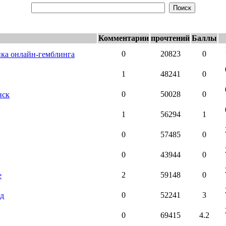
Комментарии
прочтений
Баллы
0
20823
0
нка онлайн-гемблинга
1
48241
0
0
50028
0
нск
1
56294
1
0
57485
0
0
43944
0
2
59148
0
е
0
52241
3
од
0
69415
4.2