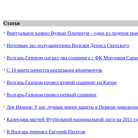
Статьи
·
Виртуальное казино Вулкан Платинум – один из лидеров ры
·
Интервью экс-полузащитника Волгаря Дениса Скепского
·
Волгарь-Газпром сыграл два спарринга с ФК Мордовия Сара
·
С 10 марта начнется реализация абонементов
·
Волгарь-Газпром провел второй спарринг на Кипре
·
Волгарь-Газпром провел первый спарринг
·
Лев Иванов: У нас лучшая линия защиты в Первом дивизион
·
Календарь матчей Футбольной национальной лиги на 2011 г
·
В Волгарь перешел Евгений Песегов