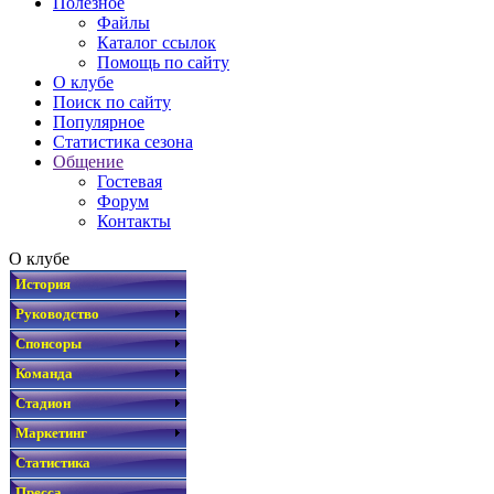
Полезное
Файлы
Каталог ссылок
Помощь по сайту
О клубе
Поиск по сайту
Популярное
Статистика сезона
Общение
Гостевая
Форум
Контакты
О клубе
История
Руководство
Спонсоры
Команда
Стадион
Маркетинг
Статистика
Пресса