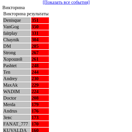
[Показать все события]
Викторина
Викторина результаты
Denisque
351
VanGog
350
fairplay
331
Chaynik
304
DM
285
Strong
267
Хороший
261
Pashtet
248
Ten
244
Andrey
230
MaxAk
229
WADIM
224
Doctor
208
Merda
179
Andrus
176
Зевс
173
FANAT_777
170
KUVALDA
160