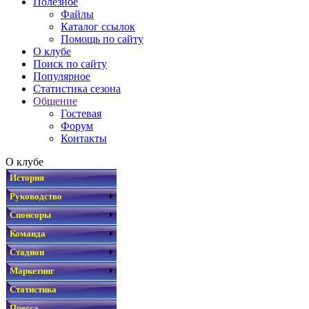
Полезное
Файлы
Каталог ссылок
Помощь по сайту
О клубе
Поиск по сайту
Популярное
Статистика сезона
Общение
Гостевая
Форум
Контакты
О клубе
История
Руководство
Спонсоры
Команда
Стадион
Маркетинг
Статистика
Пресса