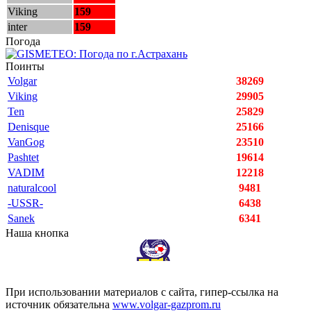
Viking
159
inter
159
Погода
Поинты
Volgar
38269
Viking
29905
Ten
25829
Denisque
25166
VanGog
23510
Pashtet
19614
VADIM
12218
naturalcool
9481
-USSR-
6438
Sanek
6341
Наша кнопка
При использовании материалов с сайта, гипер-ссылка на
источник обязательна
www.volgar-gazprom.ru