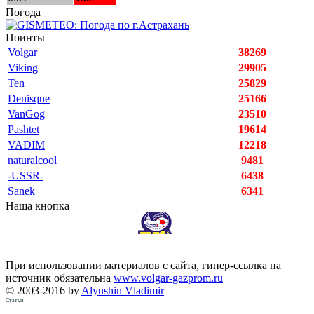
Погода
Поинты
Volgar
38269
Viking
29905
Ten
25829
Denisque
25166
VanGog
23510
Pashtet
19614
VADIM
12218
naturalcool
9481
-USSR-
6438
Sanek
6341
Наша кнопка
При использовании материалов с сайта, гипер-ссылка на
источник обязательна
www.volgar-gazprom.ru
© 2003-2016 by
Alyushin Vladimir
Статьи