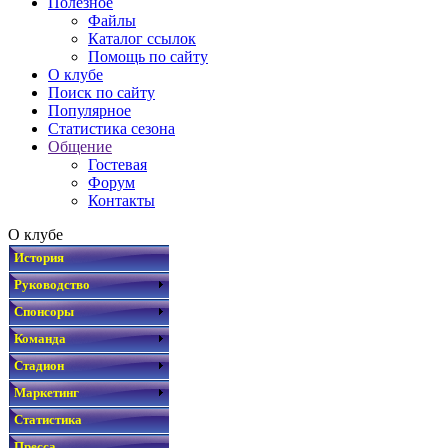
Полезное
Файлы
Каталог ссылок
Помощь по сайту
О клубе
Поиск по сайту
Популярное
Статистика сезона
Общение
Гостевая
Форум
Контакты
О клубе
История
Руководство
Спонсоры
Команда
Стадион
Маркетинг
Статистика
Пресса