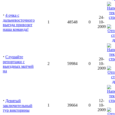
·
4 очка с
24-
дальневосточного
1
48548
0
10-
выезда привозит
2009
наша команда!
·
Слушайте
20-
репортажи с
2
59984
0
10-
выездных матчей
2009
на
·
12-
Девятый
1
39664
0
10-
заключительный
2009
тур викторины