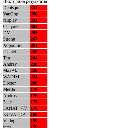
Викторина результаты
Denisque
351
VanGog
350
fairplay
331
Chaynik
304
DM
285
Strong
267
Хороший
261
Pashtet
248
Ten
244
Andrey
230
MaxAk
229
WADIM
224
Doctor
208
Merda
179
Andrus
176
Зевс
173
FANAT_777
170
KUVALDA
160
Viking
159
inter
159