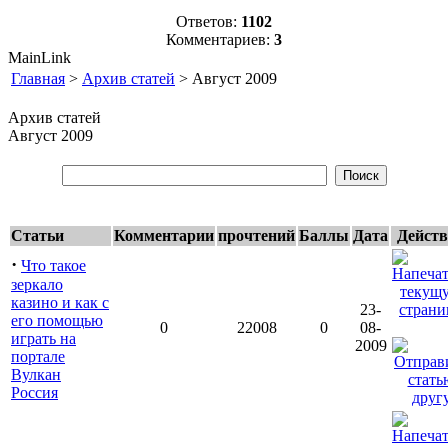
Ответов:
1102
Комментариев:
3
MainLink
Главная
>
Архив статей
> Август 2009
Архив статей
Август 2009
Статьи
Комментарии
прочтений
Баллы
Дата
Дейст
·
Что такое
зеркало
казино и как с
23-
его помощью
0
22008
0
08-
играть на
2009
портале
Вулкан
Россия