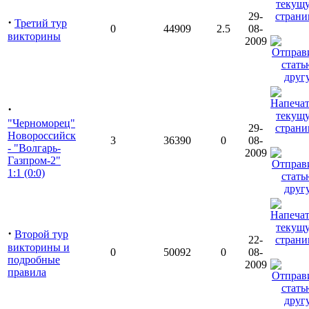
29-
·
Третий тур
0
44909
2.5
08-
викторины
2009
·
"Черноморец"
29-
Новороссийск
3
36390
0
08-
- "Волгарь-
2009
Газпром-2"
1:1 (0:0)
·
Второй тур
22-
викторины и
0
50092
0
08-
подробные
2009
правила