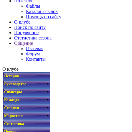
Полезное
Файлы
Каталог ссылок
Помощь по сайту
О клубе
Поиск по сайту
Популярное
Статистика сезона
Общение
Гостевая
Форум
Контакты
О клубе
История
Руководство
Спонсоры
Команда
Стадион
Маркетинг
Статистика
Пресса