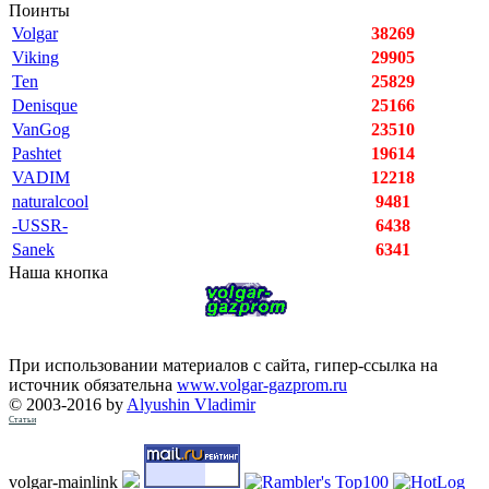
Поинты
Volgar
38269
Viking
29905
Ten
25829
Denisque
25166
VanGog
23510
Pashtet
19614
VADIM
12218
naturalcool
9481
-USSR-
6438
Sanek
6341
Наша кнопка
При использовании материалов с сайта, гипер-ссылка на
источник обязательна
www.volgar-gazprom.ru
© 2003-2016 by
Alyushin Vladimir
Статьи
volgar-mainlink