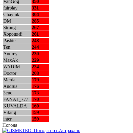
VanGog
350
fairplay
331
Chaynik
304
DM
285
Strong
267
Хороший
261
Pashtet
248
Ten
244
Andrey
230
MaxAk
229
WADIM
224
Doctor
208
Merda
179
Andrus
176
Зевс
173
FANAT_777
170
KUVALDA
160
Viking
159
inter
159
Погода