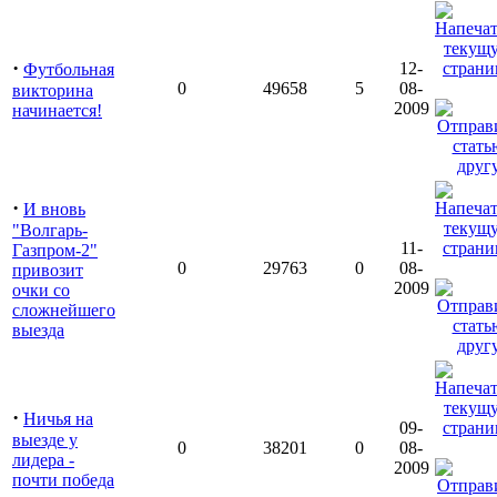
·
12-
Футбольная
0
49658
5
08-
викторина
2009
начинается!
·
И вновь
"Волгарь-
11-
Газпром-2"
0
29763
0
08-
привозит
2009
очки со
сложнейшего
выезда
·
Ничья на
09-
выезде у
0
38201
0
08-
лидера -
2009
почти победа