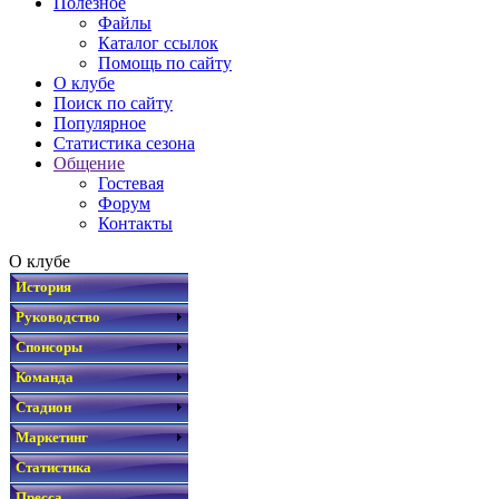
Полезное
Файлы
Каталог ссылок
Помощь по сайту
О клубе
Поиск по сайту
Популярное
Статистика сезона
Общение
Гостевая
Форум
Контакты
О клубе
История
Руководство
Спонсоры
Команда
Стадион
Маркетинг
Статистика
Пресса