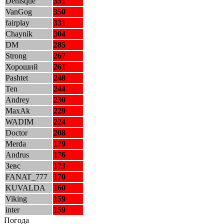
Denisque
351
VanGog
350
fairplay
331
Chaynik
304
DM
285
Strong
267
Хороший
261
Pashtet
248
Ten
244
Andrey
230
MaxAk
229
WADIM
224
Doctor
208
Merda
179
Andrus
176
Зевс
173
FANAT_777
170
KUVALDA
160
Viking
159
inter
159
Погода