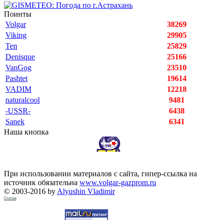
Поинты
Volgar
38269
Viking
29905
Ten
25829
Denisque
25166
VanGog
23510
Pashtet
19614
VADIM
12218
naturalcool
9481
-USSR-
6438
Sanek
6341
Наша кнопка
При использовании материалов с сайта, гипер-ссылка на
источник обязательна
www.volgar-gazprom.ru
© 2003-2016 by
Alyushin Vladimir
Статьи