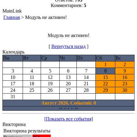
Комментариев:
5
MainLink
Главная
> Модуль не активен!
Модуль не активен!
[
Вернуться назад
]
Календарь
Пн
Вт
Ср
Чт
Пт
Сб
Вс
1
2
3
4
5
6
7
8
9
10
11
12
13
14
15
16
17
18
19
20
21
22
23
24
25
26
27
28
29
30
31
Август 2026, Cобытий: 0
<<
<
•
>
>>
[Показать все события]
Викторина
Викторина результаты