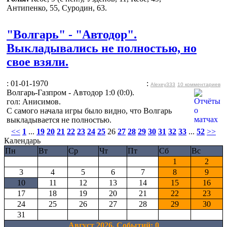
Антипенко, 55, Суродин, 63.
"Волгарь" - "Автодор".
Выкладывались не полностью, но
свое взяли.
: 01-01-1970
:
Alexey333
10 комментариев
Волгарь-Газпром - Автодор 1:0 (0:0).
гол: Анисимов.
С самого начала игры было видно, что Волгарь
выкладывается не полностью.
<<
1
...
19
20
21
22
23
24
25
26
27
28
29
30
31
32
33
...
52
>>
Календарь
Пн
Вт
Ср
Чт
Пт
Сб
Вс
1
2
3
4
5
6
7
8
9
10
11
12
13
14
15
16
17
18
19
20
21
22
23
24
25
26
27
28
29
30
31
Август 2026, Cобытий: 0