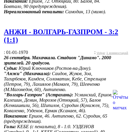
Наказания:
Ершов, 72. Отюцкий, 80. Балов, 84.
Бовтало, 90 (предупреждения).
Нереализованный пенальти:
Самодин, 13 (мимо).
АНЖИ - ВОЛГАРЬ-ГАЗПРОМ - 3:2
(1:1)
: 01-01-1970
:
Volgar
1 комментарий
26 сентября. Махачкала. Стадион "Динамо". 2000
зрителей. 20 градусов.
Судья:
Юрий
Ключников (Ростов-на-Дону).
"Анжи" (Махачкала):
Саидов, Жуков, Зоа,
Тагирбеков, Камдем, Соломатин, Кебе, Стрельцов
(Петров, 79), Лахиялов (Мамаев, 79), Шевченко
(М.Магомедов, 60), Антипенко.
"Волгарь-Газпром" (Астрахань):
Усминский, Ершов,
Калешин, Демин, Морозов (Отюцкий, 57), Балов
(Кенкишвили, 56), Шипилов, Суродин (Кунижев, 75),
Коваленко, Узденов, Ермак (Ксанаев, 46).
Наказания:
Ершов, 46.
Антипенко, 62. Суродин, 65
(предупреждения).
Голы:
КЕБЕ (с пенальти), 8 - 1:0. УЗДЕНОВ
(Суродин), 9 - 1:1. КЕБЕ (Соломатин, угловой), 49 -