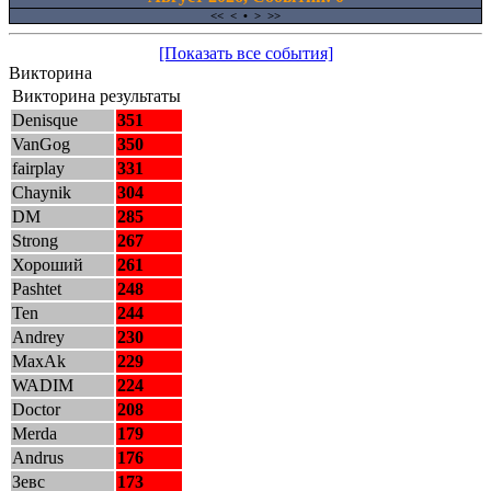
<<
<
•
>
>>
[Показать все события]
Викторина
Викторина результаты
Denisque
351
VanGog
350
fairplay
331
Chaynik
304
DM
285
Strong
267
Хороший
261
Pashtet
248
Ten
244
Andrey
230
MaxAk
229
WADIM
224
Doctor
208
Merda
179
Andrus
176
Зевс
173