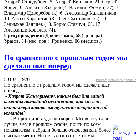
Андрей Стродубцев, 5. Андрей Копылов, 21. Сергей
Ярцев, 9. Алексей Захаров (4. Василий Фомин, 77), 7.
Владимир Цхворебов (к), 6. Александр Калашников,
10. Арсен Карапетян (8. Олег Сытников, 55), 11.
Зелимхан Зангиев (18. Борис Ставчун, 63, 17.
Александр Ковалев, 74).
Предупреждения:
Давлеткамов, 68 (гр. игра),
Уразов, 84 (нес. пов.), Гриненко, 86 (нес.пов.).
По сравнению с прошлым годом мы
сделали шаг вперед
: 01-01-1970
:
Pashtet
Комментировать?
По сравнению с прошлым годом мы сделали шаг
вперед
- Хазрет Жангериевич, каким был для вашей
команды очередной чемпионат, как можно
охарактеризовать выступление астраханской
команды?
- В принципе я удовлетворен. Мы выступили
лучше, чем в прошлом сезоне, почти по всем
показателям: набрали больше очков, заняли более
высокое место. Но нельзя сказать, что мы