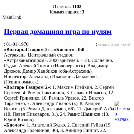
Ответов:
1102
Комментариев:
3
MainLink
Первая домашняя игра по нулям
: 01-01-1970
:
Volgar
1 комментарий
«Волгарь-Газпром-2» - «Биолог» - 0:0
Астрахань. Центральный стадион
«Астраханьгазпром». 3000 зрителей. + 23. Солнечно.
Судьи: Алексей Тюмин (Новочеркасск). Владимир
Дрюков, Дамир Ханбиков (оба-Астрахань).
Инспектор: Александр Иванович Давыденко
(Невинномысск).
«Волгарь-Газпром-2»
: 1. Максим Глейкин, 2. Сергей
Сергеев, 4. Роман Лактионов, 3. Салават Ильясов, 12.
Сергей Гриненко, 10. Рамиль Уразов, 22. Виктор
Тарасенко, 7. Александр Иванов (к), 8. Андрей
Вьюсов (5. Роман Давлекамов, 66), 11. Дмитрий Ахба
(18. Павел Пивоваров, 81), 24. Рамис Шамиков (13.
Юрий Козлов).
«Биолог»
: 1. Анатолий Будко, 2. Евгений Гуйва (19.
Александр Головинов, 46), 3. Алишер Гиппот, 22.