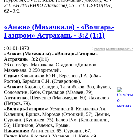
2:1. АНТИПЕНКО (Лахиялов), 55 - 3:1. СУРОДИН,
62 - 3:2.
«Анжи» (Махачкала) - «Волгарь-
Газпром» Астрахань - 3:2 (1:1)
: 01-01-1970
:
Pashtet
Комментировать?
«Анжи» (Махачкала) - «Волгарь-Газпром»
Астрахань - 3:2 (1:1)
26 сентября. Махачкала. Стадион «Динамо»
Махачкала. 2 250 зрителей.
Судьи:
Ключников Ю.И., Березнев Д.А. (оба -
Ростов), Барабаш С.И. (Ставрополь).
«Анжи»:
Кадиев, Саидов, Тагирбеков, Зоа, Жуков,
Соломатин, Кебе, Стрельцов (Мамаев, 79),
Антипенко, Шевченко (Магомедов, 60), Лахиялов
(Петров, 79).
«Волгарь-Газпром»:
Усминский, Коваленко Ал.,
Калешин, Ершов, Морозов (Отюцкий, 57), Демин,
Суродин (Кунижев, 75), Балов Р-м. (Кенкишвили,
56), Шипилов, Узденов, Ермак.
Наказания:
Антипенко, 65, Суродин, 67.
Голы:
Кебе, 9 (с пен.), Узденов, 11, Кебе, 49,