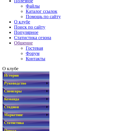
Полезное
Файлы
Каталог ссылок
Помощь по сайту
О клубе
Поиск по сайту
Популярное
Статистика сезона
Общение
Гостевая
Форум
Контакты
О клубе
История
Руководство
Спонсоры
Команда
Стадион
Маркетинг
Статистика
Пресса