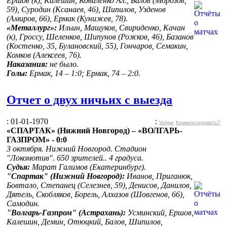
Ершов (к), Калешин, Коваленко Ал., Балов (Морозов,
59), Суродин (Ксанаев, 46), Шипилов, Узденов
(Амиров, 66), Ермак (Кунижев, 78).
«Металлург»:
Ильин, Машуков, Свириденко, Качан
(к), Гроссу, Шеленков, Шипунов (Рожков, 46), Базанов
(Костенко, 35, Булановский, 55), Гончаров, Семакин,
Комков (Алексеев, 76).
Наказания:
не было.
Голы:
Ермак, 14 – 1:0; Ермак, 74 – 2:0.
Отчет о двух ничьих с выезда
: 01-01-1970
:
Volgar
Комментировать?
«СПАРТАК» (Нижний Новгород) – «ВОЛГАРЬ-
ГАЗПРОМ» - 0:0
3 октября. Нижний Новгород. Стадион
"Локомотив". 650 зрителей.. 4 градуса.
Судья:
Марат
Галимов (Екатеринбург).
"Спартак" (Нижний Новгород):
Иванов, Приганюк,
Бовтало, Степанец (Селезнев, 59), Денисов, Данилов,
Дятель, Скобляков, Борель, Алхазов (Шовгенов, 66),
Самодин.
"Волгарь-Газпром" (Астрахань):
Усминский, Ершов,
Калешин, Демин, Отюцкий, Балов, Шипилов,