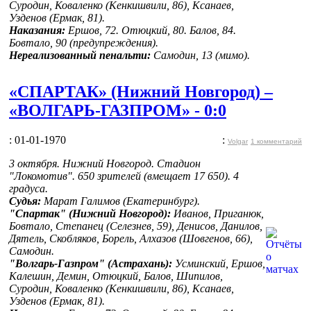
Суродин, Коваленко (Кенкишвили, 86), Ксанаев,
Узденов (Ермак, 81).
Наказания:
Ершов, 72. Отюцкий, 80. Балов, 84.
Бовтало, 90 (предупреждения).
Нереализованный пенальти:
Самодин, 13 (мимо).
«СПАРТАК» (Нижний Новгород) –
«ВОЛГАРЬ-ГАЗПРОМ» - 0:0
: 01-01-1970
:
Volgar
1 комментарий
3 октября. Нижний Новгород. Стадион
"Локомотив". 650 зрителей (вмещает 17 650). 4
градуса.
Судья:
Марат
Галимов (Екатеринбург).
"Спартак" (Нижний Новгород):
Иванов, Приганюк,
Бовтало, Степанец (Селезнев, 59), Денисов, Данилов,
Дятель, Скобляков, Борель, Алхазов (Шовгенов, 66),
Самодин.
"Волгарь-Газпром" (Астрахань):
Усминский, Ершов,
Калешин, Демин, Отюцкий, Балов, Шипилов,
Суродин, Коваленко (Кенкишвили, 86), Ксанаев,
Узденов (Ермак, 81).