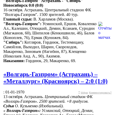
"Волгарь-Газпром" Астрахань - "Сибирь"
Новосибирск 0:0 (0:0)
16 октября. Астрахань. Центральный стадион ФК
"Волгарь-Газпром". 1500 зрителей. 40 тур.
Главный судья:
В. Харламов (Москва).
"Волгарь-Газпром":
Усминский, Ершов, Коваленко
Ал., Калешин, Отюцкий, Демин, Ксанаев, Суродин
(Магжанов, 60), Шипилов (Кенкишвили, 46), Балов
(Коноплев, 76), Ермак (Кунижев, 84).
"Сибирь":
Котляров, Гордиюк, Тестемицану,
Самойлов, Выходил, Шарин, Скороходов,
Макаренко, Зиновьев (Нагибин, 87), Клещенко
(Николаев Анд. А., 90), Акимов.
Наказания:
Гордиюк, 29, Макаренко, 69.
«Волгарь-Газпром» (Астрахань) –
«Металлург» (Красноярск) – 2:0 (1:0)
: 01-01-1970
:
Volgar
Комментировать?
13 октября. Астрахань.
Центральный стадион ФК
«Волгарь-Газпром». 2500 зрителей. +8 градусов.
Судья
О. Кузьменко (Изобильный).
«
Волгарь-Газпром»:
Усминский, Отюцкий, Демин,