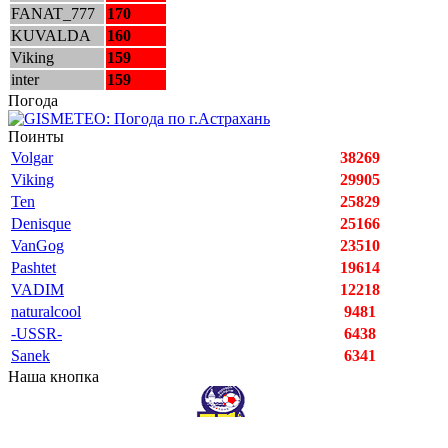
FANAT_777
170
KUVALDA
160
Viking
159
inter
159
Погода
Поинты
Volgar
38269
Viking
29905
Ten
25829
Denisque
25166
VanGog
23510
Pashtet
19614
VADIM
12218
naturalcool
9481
-USSR-
6438
Sanek
6341
Наша кнопка