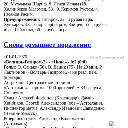
20. Мухаммад Шариф, 8. Исаев Ислам (18.
Халинбеков Магомед, 53), 9. Керимов Рустам, 4.
Гасанов Расим.
Предупреждения:
Тагиров, 22 – грубая игра,
Хункаров, 43 – спор с арбитром, Зайцев, 55 – грубая
игра, Гайденко, 66 – грубая игра.
Снова домашнее поражение
: 01-01-1970
:
Volgar
Комментировать?
«Волгарь-Газпром-2» - «Ника» - 0:2 (0:0).
Голы:
О. Санько (58), В. Дацик (75). На 20 мин. Р.
Лактионов («Волгарь-Газпром-2») не реал. пен.
(вратарь).
Астрахань. Центральный стадион
«Астраханьгазпром». 1000 зрителей. + 33 градуса.
Солнечно.
Судьи: Алексей Фофанов (Краснодар), Дамир
Ханбиков, Сергей Александров (оба – Астрахань).
Инспектор матча: Александр Иванович Давыденко
(Невинномысск).
Резервный судья: Александр Колымажнов
(Астрахань).