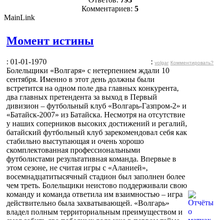
Комментариев:
5
MainLink
Момент истины
: 01-01-1970
:
volgar
Комментировать?
Болельщики «Волгаря» с нетерпением ждали 10
сентября. Именно в этот день должны были
встретится на одном поле два главных конкурента,
два главных претендента за выход в Первый
дивизион – футбольный клуб «Волгарь-Газпром-2» и
«Батайск-2007» из Батайска. Несмотря на отсутствие
у наших соперников высоких достижений и регалий,
батайский футбольный клуб зарекомендовал себя как
стабильно выступающая и очень хорошо
скомплектованная профессиональными
футболистами результативная команда. Впервые в
этом сезоне, не считая игры с «Аланией»,
восемнадцатитысячный стадион был заполнен более
чем треть. Болельщики неистово поддерживали свою
команду и команда ответила им взаимностью – игра
действительно была захватывающей. «Волгарь»
владел полным территориальным преимуществом и