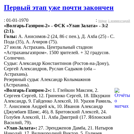
Первый этап уже почти закончен
: 01-01-1970
:
Volgar
1 комментарий
«Волгарь-Газпром-2» - ФСК «Улан Залата» - 3:2
(2:1).
Голы:
А. Анисимов-2 (24, 86 с пен.), Д. Ахба (25) - С.
Пода (35), А. Ачиров (75).
27 июля. Астрахань. Центральный стадион
«Астраханьгазпром». 1500 зрителей. + 32 градусов.
Солнечно.
Судьи: Александр Константинов (Ростов-на-Дону),
Сергей Александров, Руслан Садыков (оба –
Астрахань).
Резервный судья: Александр Колымажнов
(Астрахань).
«Волгарь-Газпром-2»:
1. Глейкин Максим, 2.
Сергеев Сергей, 12. Гриненко Сергей, 18. Шкуркин
Александр, 9. Гайденко Алексей, 10. Уразов Рамиль,
7. Анисимов Андрей к/к, 10. Иванов Александр
(Джумбаев Шамс, 46), 8. Бритовский Алексей, 24.
Голубев Алексей, 11. Ахба Дмитрий (17. Яблонский
Василий, 79).
«Улан-Залата»:
27. Эрендженов Дамба, 21. Натыров
Николай, 17. Великородний Виктор, 5. Годмаев