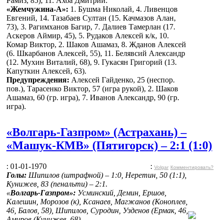
Рамиз, 85), 11. Ахба Дмитрий.
«Жемчужина-А»:
1. Бушма Николай, 4. Ливенцов
Евгений, 14. Тазабаев Султан (15. Качмазов Алан,
73), 3. Рагимханов Багир, 7. Далиев Тамерлан (17.
Аскеров Аймир, 45), 5. Рудаков Алексей к/к, 10.
Комар Виктор, 2. Шаков Ашамаз, 8. Жданов Алексей
(6. Шкарбанов Алексей, 55), 11. Белявсий Александр
(12. Мухин Виталий, 68), 9. Гукасян Григорий (13.
Капуткин Алексей, 63).
Предупреждения:
Алексей Гайденко, 25 (неспор.
пов.), Тарасенко Виктор, 57 (игра рукой), 2. Шаков
Ашамаз, 60 (гр. игра), 7. Иванов Александр, 90 (гр.
игра).
«Волгарь-Газпром» (Астрахань) –
«Машук-КМВ» (Пятигорск) – 2:1 (1:0)
: 01-01-1970
:
Volgar
Комментировать?
Голы:
Шипилов (штрафной) – 1:0, Неретин, 50 (1:1),
Кунижев, 83 (пенальти) – 2:1.
«
Волгарь-Газпром»:
Усминский, Демин, Ершов,
Калешин, Морозов (к), Ксанаев, Магжанов (Коноплев,
46, Балов, 58), Шипилов, Суродин, Узденов (Ермак, 46,
Амиров (Кунижев, 68).