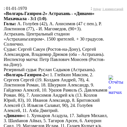
: 01-01-1970
:
Volgar
1 комментарий
«Волгарь-Газпром-2» Астрахань - «Динамо»
Махачкала - 3:1 (1:0)
.
Голы:
А. Голубев (42), А. Анисимов (47 с пен.), Р.
Локтионов (77), - И. Магомедов, (90+3).
Астрахань. Центральный стадион
«Астраханьгазпром». 1500 зрителей. + 30 градусов.
Солнечно.
Судьи: Сергей Сакун (Ростов-на-Дону), Сергей
Александров, Владимир Дрюков (оба – Астрахань).
Инспектор матча: Петр Павлович Моисеев (Ростов-
на-Дону).
Резервный судья: Руслан Садыков (Астрахань).
«Волгарь-Газпром-2»:
1. Глейкин Максим, 2.
Сергеев Сергей (19. Колдаев Андрей, 78), 4.
Локтионов Роман, 18. Шкуркин Александр, 9.
Гайденко Алексей, 10. Уразов Рамиль (5. Давлекамов
Роман. 86), 7. Анисимов Андрей к/к (13. Козлов
Юрий, 83), 10. Иванов Александр, 8. Бритовский
Алексей (3. Ильясов Салават, 90), 24. Голубев
Алексей, 11. Ахба Дмитрий.
«Динамо»:
1. Хункаров Асадула, 17. Зайцев Михаил,
3. Шахбанов Айваз, 5. Тагиров Арсен, 6. Акчурин
Саид, 19. Магомедов Ислам, 11. Гадаев Кудрат к/к,