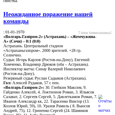
свистка.
Неожиданное поражение нашей
команды
: 01-01-1970
:
Volgar
Комментировать?
«Волгарь-Газпром-2» (Астрахань) – «Жемчужина-
А» (Сочи) – 0:1 (0:0)
Астрахань. Центральный стадион
«Астраханьгазпром». 2000 зрителей. +28 гр.
Солнечно.
Судьи: Игорь Карлов (Ростов-на-Дону), Евгений
Хомченко, Владимир Дрюков (оба – Астрахань).
Инспектор матча: Синау Валерий Николаевич
(Ростов-на-Дону).
Резервный судья: Руслан Садыков (Астрахань).
Гол:
Алексей Рудаков, 57 с пен.
«Волгарь-Газпром-2»:
30. Глейкин Максим, 9.
Гайденко Алексей, 4. Локтионов Роман, 3. Ильясов
Салават, 2. Сергеев Сергей, 5. Давлеткамов Роман, 7.
Иванов Александр кк, 22. Тарасенко Виктор (13.
Козлов Юрий, 59), 10. Уразов Рамиль ( 8. Вьюсов
Андрей, 75), 12. Гриненко Сергей (24. Шамиков