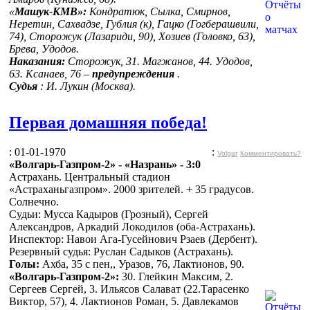
«
Машук-КМВ»:
Кондратюк, Сылка, Смирнов,
Неретин, Сахвадзе, Гублия (к), Гацко (Гогберашвили,
74), Сторожук (Лазариди, 90), Хозиев (Головко, 63),
Брева, Удодов.
Наказания:
Сторожук, 31. Магжанов, 44. Удодов,
63. Ксанаев, 76 –
предупреждения
.
Судья
: И. Лукин (Москва).
Первая домашняя победа!
: 01-01-1970
:
Volgar
Комментировать?
«Волгарь-Газпром-2» - «Назрань» - 3:0
Астрахань. Центральный стадион
«Астраханьгазпром». 2000 зрителей. + 35 градусов.
Солнечно.
Судьи: Мусса Кадыров (Грозный), Сергей
Александров, Аркадий Локодилов (оба-Астрахань).
Инспектор: Навои Ага-Гусейнович Рзаев (Дербент).
Резервный судья: Руслан Садыков (Астрахань).
Голы:
Ахба, 35 с пен,, Уразов, 76, Лактионов, 90.
«Волгарь-Газпром-2»:
30. Глейкин Максим, 2.
Сергеев Сергей, 3. Ильясов Салават (22.Тарасенко
Виктор, 57), 4. Лактионов Роман, 5. Давлекамов