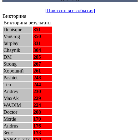
[Показать все события]
Викторина
Викторина результаты
Denisque
351
VanGog
350
fairplay
331
Chaynik
304
DM
285
Strong
267
Хороший
261
Pashtet
248
Ten
244
Andrey
230
MaxAk
229
WADIM
224
Doctor
208
Merda
179
Andrus
176
Зевс
173
FANAT_777
170