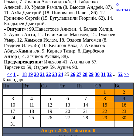
Роман, 7. Иванов Александр к/к, 9. Гайденко
Алексей, 10. Уразов Рамиль (8. Вьюсов Андрей, 87),
11. Ахба Дмитрий (18. Пивоваров Павел, 86), 12.
Гриненко Сергей (15. Бугулашвили Георгий, 62), 14.
Болдырев Дмитрий.
«Онгушт»:
99.Накастхоев Алихан, 4. Балаев Халид,
5. Аушев Апти, 11. Гелисханов Магомед, 15. Тумгоев
Умар, 12. Хамхоев Ислам, 18. Оздоев Магомед (8.
Газдиев Илез, 46) 10. Келигов Ваха, 7. Ахильгов
Абдул-Хамид к/к, 9. Кариев Тазир, 6. Даурбеков
Анзор (14. Зязиков Руслан, 88).
Предупреждения:
Ильясов 41, Ахильгов 57,
Тарасенко 59, Оздоев 59, Аушев 90.
<<
1
...
18
19
20
21
22
23
24
25
26
27
28
29
30
31
32
...
52
>>
Календарь
Пн
Вт
Ср
Чт
Пт
Сб
Вс
1
2
3
4
5
6
7
8
9
10
11
12
13
14
15
16
17
18
19
20
21
22
23
24
25
26
27
28
29
30
31
Август 2026, Cобытий: 0
<<
<
•
>
>>