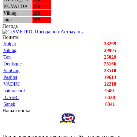
KUVALDA
160
Viking
159
inter
159
Погода
Поинты
Volgar
38269
Viking
29905
Ten
25829
Denisque
25166
VanGog
23510
Pashtet
19614
VADIM
12218
naturalcool
9481
-USSR-
6438
Sanek
6341
Наша кнопка
При использовании материалов с сайта, гипер-ссылка на