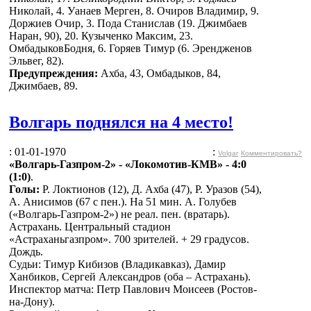
Николай, 4. Уанаев Мерген, 8. Очиров Владимир, 9.
Доржиев Очир, 3. Пода Станислав (19. Джимбаев
Наран, 90), 20. Кузыченко Максим, 23.
ОмбадыковБодня, 6. Горяев Тимур (6. Эрендженов
Эльвег, 82).
Предупреждения:
Ахба, 43, Омбадыков, 84,
Джимбаев, 89.
Волгарь поднялся на 4 место!
: 01-01-1970
:
Volgar
Комментировать?
«Волгарь-Газпром-2» - «Локомотив-КМВ» - 4:0
(1:0)
.
Голы:
Р. Локтионов (12), Д. Ахба (47), Р. Уразов (54),
А. Анисимов (67 с пен.). На 51 мин. А. Голубев
(«Волгарь-Газпром-2») не реал. пен. (вратарь).
Астрахань. Центральный стадион
«Астраханьгазпром». 700 зрителей. + 29 градусов.
Дождь.
Судьи: Тимур Кибизов (Владикавказ), Дамир
Ханбиков, Сергей Александров (оба – Астрахань).
Инспектор матча: Петр Павлович Моисеев (Ростов-
на-Дону).