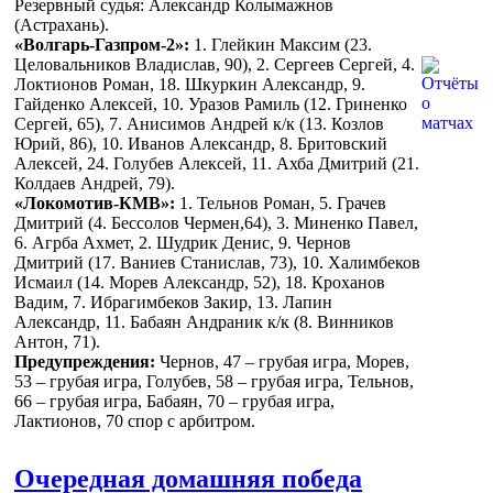
Резервный судья: Александр Колымажнов
(Астрахань).
«Волгарь-Газпром-2»:
1. Глейкин Максим (23.
Целовальников Владислав, 90), 2. Сергеев Сергей, 4.
Локтионов Роман, 18. Шкуркин Александр, 9.
Гайденко Алексей, 10. Уразов Рамиль (12. Гриненко
Сергей, 65), 7. Анисимов Андрей к/к (13. Козлов
Юрий, 86), 10. Иванов Александр, 8. Бритовский
Алексей, 24. Голубев Алексей, 11. Ахба Дмитрий (21.
Колдаев Андрей, 79).
«Локомотив-КМВ»:
1. Тельнов Роман, 5. Грачев
Дмитрий (4. Бессолов Чермен,64), 3. Миненко Павел,
6. Агрба Ахмет, 2. Шудрик Денис, 9. Чернов
Дмитрий (17. Ваниев Станислав, 73), 10. Халимбеков
Исмаил (14. Морев Александр, 52), 18. Кроханов
Вадим, 7. Ибрагимбеков Закир, 13. Лапин
Александр, 11. Бабаян Андраник к/к (8. Винников
Антон, 71).
Предупреждения:
Чернов, 47 – грубая игра, Морев,
53 – грубая игра, Голубев, 58 – грубая игра, Тельнов,
66 – грубая игра, Бабаян, 70 – грубая игра,
Лактионов, 70 спор с арбитром.
Очередная домашняя победа