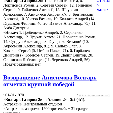
«Волгарь-Газпром-2»:
1. Глейкин Максим, 4.
Локтионов Роман, 2. Сергеев Сергей, 12. Гриненко
Сергей, 9. Гайденко Алексей, 18. Шкуркин
Александр, 7. Анисимов Андрей к/к, 8. Бритовский
Алексей, 10. Уразов Рамиль, 19. Колдаев Андрей (14.
Глушаков Филипп, 46, 20. Иванов Александр, 75), 11.
Ахба Дмитрий.
«Ника»:
1. Гребещенко Андрей, 2. Сергиенко
Александр, 12. Трухан Артем, 21. Прокопенко Роман,
14. Супрун Александр, 8. Глущенко Виталий (10.
Аброськин Александр, 81), 9. Санько Олег, 3.
Ковалев Сергей (5. Цибин Павел, 71), 6. Горбанев
Дмитрий (7. Борисов Сергей, 19. Дациг Виктор, 20.
Станислав Лебединцев (11. Черенков Андрей, 56).
Предупреждения: нет.
Возвращение Анисимова Волгарь
отметил крупной победой
: 01-01-1970
:
Volgar
Комментировать?
«Волгарь-Газпром-2» - «Алания-2» - 5:2 (4:1)
.
Астрахань. Центральный стадион
«Астраханьгазпром». 1500 зрителей. + 31 градус.