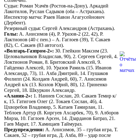
Солнечно.
Судьи: Роман Усачёв (Ростов-на-Дону), Аркадий
Лакотилов, Руслан Садыков (оба – Астрахань).
Инспектор матча: Рзаев Навои Агагусейнович
(Дербент).
Резервный судья: Сергей Александров (Астрахань).
Голы:
А. Анисимов (4), Р. Уразов-2 (22, 42), Р.
Лактионов (40 с пен.) – А. Гаглоев (39), Т. Сакаев
(82), С. Сакаев (83 автогол).
«Волгарь-Газпром-2»:
30. Глейкин Максим (23.
Целовальников Владислав, 90), 2. Сергеев Сергей, 4.
Локтионов Роман, 8. Бритовский Алексей, 9.
Гайденко Алексей, 10. Уразов Рамиль (15. Иванов
Александр, 73), 11. Ахба Дмитрий, 14. Глушаков
Филипп (24. Колдаев Андрей, 60), 7. Анисимов
Андрей к/к (13. Козлов Юрий, 80), 12. Гриненко
Сергей, 18. Шкуркин Александр.
«Алания-2»:
1. Наниев Сослан, 20. Сакаев Темир к/
к, 15. Гатигоев Олег (2. Токаев Сослан, 46), 4.
Цхворебов Владимир, 5. Катаев Тамирлан, 11.
Теблоев Артур (8. Киргуев Ахсарбек, 70), 9. Алборов
Мирза, 10. Гаглоев Арсен, 14. Дзарданов Батраз, 21.
Гаев Марат, 17. Хамицаев Таймураз.
Предупреждения:
А. Анисимов, 35 – грубая игра, Т.
Сакаев, 52 – грубая игра, Д. Ахба, 89 – удар после