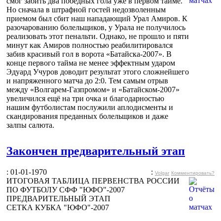
смог забить два победных гола уже в первом тайме.
Но сначала в штрафной гостей недозволенным
приемом был сбит наш нападающий Урал Амиров. К
разочарованию болельщиков, у Урала не получилось
реализовать этот пенальти. Однако, не прошло и пяти
минут как Амиров полностью реабилитировался
забив красивый гол в ворота «Батайска-2007». В
конце первого тайма не менее эффектным ударом
Эдуард Учуров доводит результат этого сложнейшего
и напряженного матча до 2:0. Тем самым отрыв
между «Волгарем-Газпромом» и «Батайском-2007»
увеличился ещё на три очка и благодарностью
нашим футболистам послужили аплодисменты и
скандирования преданных болельщиков и даже
залпы салюта.
Закончен предварительный этап
: 01-01-1970
:
Volgar
Комментировать?
ИТОГОВАЯ ТАБЛИЦА ПЕРВЕНСТВА РОССИИ
ПО ФУТБОЛУ СФФ "ЮФО"-2007
ПРЕДВАРИТЕЛЬНЫЙ ЭТАП
СЕТКА КУБКА "ЮФО"-2007