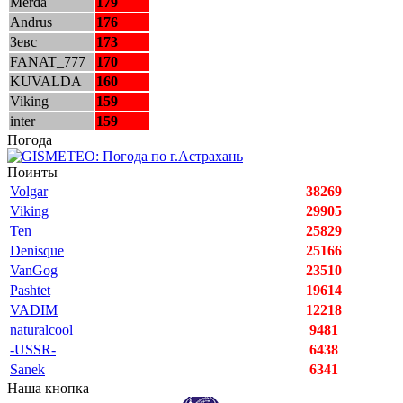
Merda
179
Andrus
176
Зевс
173
FANAT_777
170
KUVALDA
160
Viking
159
inter
159
Погода
Поинты
Volgar
38269
Viking
29905
Ten
25829
Denisque
25166
VanGog
23510
Pashtet
19614
VADIM
12218
naturalcool
9481
-USSR-
6438
Sanek
6341
Наша кнопка