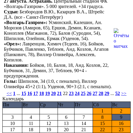
27 августа. Астрахань.
Центральный стадион ФК
«Волгарь-Газпром». 5 000 зрителей. +34 градуса.
Судьи:
Безбородов В.Ю., Казарцев В.А., Штрейс
Д.А. (все - Санкт-Петербург)
«Волгарь-Газпром»:
Усминский, Калешин, Ан.
Морозов (Амиров, 65), Ершов, Демин, Ксанаев,
Коноплев (Магжанов, 72), Балов (Суродин, 54),
Шипилов, Олейник, Ермак (Узденов, 54).
«Орел»:
Лавренцов, Химич (Тедеев, 16), Бойков,
Бубчиков, Павленко, Теблоев, Анд. Козлов, Агапов
(Панкович, 78), Виллер Оливейра, Алексеев,
Копилов.
Наказания:
Бойков, 10, Балов, 18, Анд. Козлов, 22,
Бубчиков, 31, Демин, 37, Теблоев, 90+4 -
предупреждения.
Голы:
Шипилов, 34 (1:0, с пенальти), Виллер
Оливейра 45+2 (1:1), Узденов, 90+3 (2:1, с пенальти).
<<
1
...
15
16
17
18
19
20
21
22
23
24
25
26
27
28
29
...
52
>>
Календарь
Пн
Вт
Ср
Чт
Пт
Сб
Вс
1
2
3
4
5
6
7
8
9
10
11
12
13
14
15
16
17
18
19
20
21
22
23