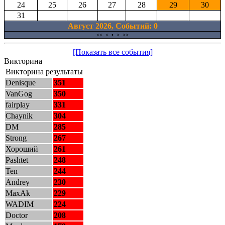
24
25
26
27
28
29
30
31
Август 2026, Cобытий: 0
<<
<
•
>
>>
[Показать все события]
Викторина
Викторина результаты
Denisque
351
VanGog
350
fairplay
331
Chaynik
304
DM
285
Strong
267
Хороший
261
Pashtet
248
Ten
244
Andrey
230
MaxAk
229
WADIM
224
Doctor
208