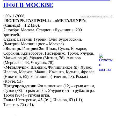
ПФЛ В МОСКВЕ
: 09-11-2008
:
volgar
Комментировать?
«ВОЛГАРЬ-ГАЗПРОМ-2» - «МЕТАЛЛУРГ»
(Липецк) – 1:2 (1:0).
7 ноября. Москва. Стадион «Лужники». 200
зрителей.
Судьи:
Евгений Турбин, Олег Будогосский,
Дмитрий Мосякин (все – Москва).
«Волгарь-Газпром-2»:
Шпак, Сухов, Комаров,
Сорокин, Криворотов, Нестеренко, Троян, Учуров,
Магжанов (к), Удодов (Митин, 78), Амиров
(Мерцалов, 63, Чекунов, 78).
«Металлург»:
Шамрин, Филиппенков (к), Хуако,
Иванов, Марков, Малин, Ивченко, Кутьин, Фролов
(Никитин, 65), Зангионов (Телегин, 53), Рыжих
(Крузе, 53).
Предупреждения:
Филиппенков (12) – срыв атаки,
Сухов (38) – срыв атаки, Учуров (60) – грубая игра,
Троян (90+) – грубая игра.
Голы:
Нестеренко, 45 (0:1), Иванов, 63 (1:1),
Телегин, 75 (2:1).