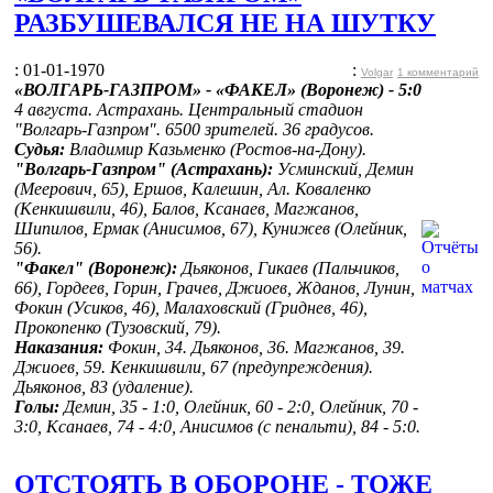
РАЗБУШЕВАЛСЯ НЕ НА ШУТКУ
: 01-01-1970
:
Volgar
1 комментарий
«ВОЛГАРЬ-ГАЗПРОМ» - «ФАКЕЛ» (Воронеж) - 5:0
4 августа. Астрахань. Центральный стадион
"Волгарь-Газпром". 6500 зрителей. 36 градусов.
Судья:
Владимир
Казьменко (Ростов-на-Дону).
"Волгарь-Газпром" (Астрахань):
Усминский, Демин
(Меерович, 65), Ершов, Калешин, Ал. Коваленко
(Кенкишвили, 46), Балов, Ксанаев, Магжанов,
Шипилов, Ермак (Анисимов, 67), Кунижев (Олейник,
56).
"Факел" (Воронеж):
Дьяконов, Гикаев (Пальчиков,
66), Гордеев, Горин, Грачев, Джиоев, Жданов, Лунин,
Фокин (Усиков, 46), Малаховский (Гриднев, 46),
Прокопенко (Тузовский, 79).
Наказания:
Фокин, 34. Дьяконов, 36. Магжанов, 39.
Джиоев, 59. Кенкишвили, 67 (предупреждения).
Дьяконов, 83 (удаление).
Голы:
Демин, 35 - 1:0, Олейник, 60 - 2:0, Олейник, 70 -
3:0, Ксанаев, 74 - 4:0, Анисимов (с пенальти), 84 - 5:0.
ОТСТОЯТЬ В ОБОРОНЕ - ТОЖЕ