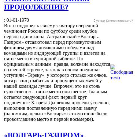
ПРОДОЛЖЕНИЕ?
: 01-01-1970
:
Volgar
Комментировать?
Вот и подошел к своему экватору очередной
чемпионат России по футболу среди клубов
первого дивизиона. Астраханский «Волгарь-
Газпром» отсалютовал перед промежуточным
финишем двумя домашними победами над
командами из лидирующей группы и взлетел на
пятое место в турнирной таблице. По
официальным данным, правда, волжане находятся
на шестой строчке, так как в очном поединке
уступили «Тереку», у которого столько же очков,
хотя разница забитых и пропущенных мячей у
нашей команды лучше. Впрочем, это не столь
существенно – пятое место или шестое. Главным
остается следующий факт: первый круг
подопечные Хазрета Дышекова провели успешно,
выполнив поставленную перед ними задачу
(напомним, целью «Волгаря» в этом сезоне было
провозглашено место в первой восьмерке).
«ВОЛГАРЬ-ГАЗПРОМ»