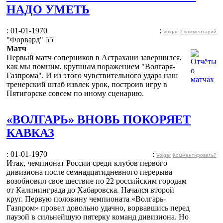
НАДО УМЕТЬ
: 01-01-1970
:
Volgar
1 комментарий
"Форвард" 55
Матч
Первый матч соперников в Астрахани завершился,
как мы помним, крупным поражением "Волгаря-
Газпрома". И из этого чувствительного удара наш
тренерский штаб извлек урок, построив игру в
Пятигорске совсем по иному сценарию.
«ВОЛГАРЬ» ВНОВЬ ПОКОРЯЕТ
КАВКАЗ
: 01-01-1970
:
Volgar
Комментировать?
Итак, чемпионат России среди клубов первого
дивизиона после семнадцатидневного перерыва
возобновил свое шествие по 22 российским городам
от Калининграда до Хабаровска. Начался второй
круг. Первую половину чемпионата «Волгарь-
Газпром» провел довольно удачно, ворвавшись перед
паузой в сильнейшую пятерку команд дивизиона. Но