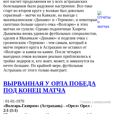
вот насчет продолжения не у всех астраханских
болельщиков было радужное настроение. Все-таки
старт во втором круге у волжан был довольно
серьезный – матчи на Кавказе, на выезде с
махачкалинским «Динамо» и «Тереком», и некоторые
скептики больше одного очка «Волгарю» в этих
матчах не сулили. Однако подопечные Хазрета
Дышекова вновь удивили футбольных специалистов,
одолев в Махачкале «Динамо» и поделив очки с
грозненским «Тереком» - тем самым, который в
матче первого круга в Астрахани не оставил от
«Волгаря» и камня на камне. После четырех
выездных очков волжане реально приблизились к
тройке лидеров и, кто знает, может, и замахнутся на
нечто большее. По крайней мере, футбольная
Астрахань от этого только выиграет.
ВЫРВАННАЯ У ОРЛА ПОБЕДА
ПОД КОНЕЦ МАТЧА
: 01-01-1970
:
Pashtet
1 комментарий
«Волгарь-Газпром» (Астрахань) - «Орел» Орел -
2:1 (1:1)