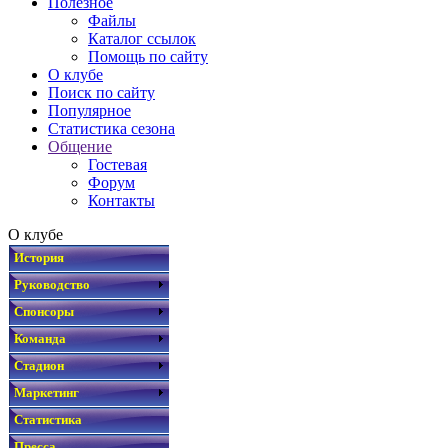
Полезное
Файлы
Каталог ссылок
Помощь по сайту
О клубе
Поиск по сайту
Популярное
Статистика сезона
Общение
Гостевая
Форум
Контакты
О клубе
История
Руководство
Спонсоры
Команда
Стадион
Маркетинг
Статистика
Пресса