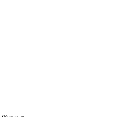
Объявления