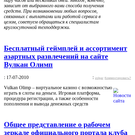
пару часов или нескольких дней. Многое, конечно,
зависит от выбранного вами способа получения
средств. При возникновении любых вопросов,
связанных с выплатами или работой сервиса в
целом, советуем обращаться к специалистам
круглосуточной техподдержки.
Бесплатный геймплей и ассортимент
азартных развлечений на сайте
Вулкан Олимп
: 17-07-2010
:
volgar
Комментировать?
Vulkan Olimp – виртуальное казино с возможностью
играть в слоты на деньги. Игровая платформа,
процедура регистрации, а также особенности
пополнения и вывода денежных средств
Общее представление о рабочем
зеркале официального портала клуба