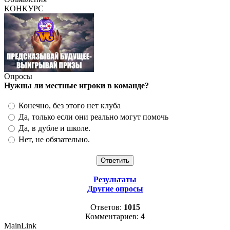
КОНКУРС
Опросы
Нужны ли местные игроки в команде?
Конечно, без этого нет клуба
Да, только если они реально могут помочь
Да, в дубле и школе.
Нет, не обязательно.
Результаты
Другие опросы
Ответов:
1015
Комментариев:
4
MainLink