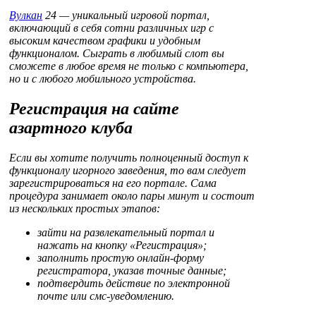
Вулкан
24 — уникальный игровой портал,
включающий в себя сотни различных игр с
высоким качеством графики и удобным
функционалом. Сыграть в любимый слот вы
сможете в любое время не только с компьютера,
но и с любого мобильного устройства.
Регистрация на сайте
азартного клуба
Если вы хотите получить полноценный доступ к
функционалу игорного заведения, то вам следует
зарегистрироваться на его портале. Сама
процедура занимает около пары минут и состоит
из нескольких простых этапов:
зайти на развлекательный портал и
нажать на кнопку «Регистрация»;
заполнить простую онлайн-форму
регистратора, указав точные данные;
подтвердить действие по электронной
почте или смс-уведомлению.