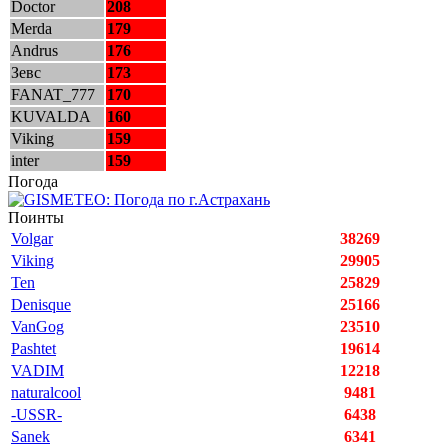
Doctor
208
Merda
179
Andrus
176
Зевс
173
FANAT_777
170
KUVALDA
160
Viking
159
inter
159
Погода
Поинты
Volgar
38269
Viking
29905
Ten
25829
Denisque
25166
VanGog
23510
Pashtet
19614
VADIM
12218
naturalcool
9481
-USSR-
6438
Sanek
6341