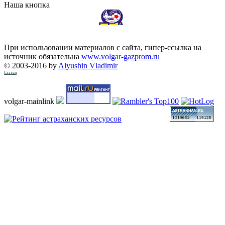
Наша кнопка
При использовании материалов с сайта, гипер-ссылка на
источник обязательна
www.volgar-gazprom.ru
© 2003-2016 by
Alyushin Vladimir
Статьи
volgar-mainlink