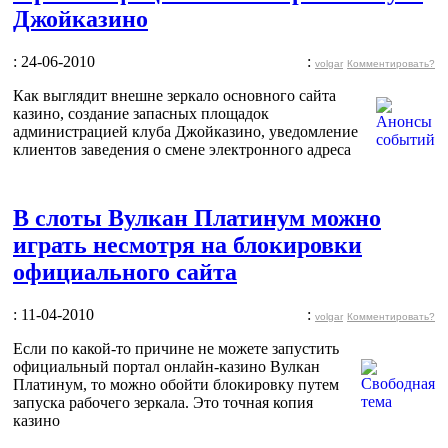
Джойказино
: 24-06-2010
:
volgar
Комментировать?
Как выглядит внешне зеркало основного сайта
казино, создание запасных площадок
администрацией клуба Джойказино, уведомление
клиентов заведения о смене электронного адреса
В слоты Вулкан Платинум можно
играть несмотря на блокировки
официального сайта
: 11-04-2010
:
volgar
Комментировать?
Если по какой-то причине не можете запустить
официальный портал онлайн-казино Вулкан
Платинум, то можно обойти блокировку путем
запуска рабочего зеркала. Это точная копия
казино