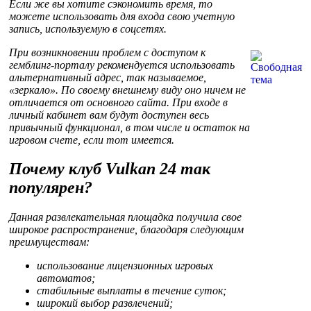
Если же вы хотите сэкономить время, то
можете использовать для входа свою учетную
запись, используемую в соцсетях.
При возникновении проблем с доступом к
гемблинг-порталу рекомендуется использовать
альтернативный адрес, так называемое,
«зеркало». По своему внешнему виду оно ничем не
отличается от основного сайта. При входе в
личный кабинет вам будут доступен весь
привычный функционал, в том числе и остаток на
игровом счете, если тот имеется.
Почему клуб Vulkan 24 так
популярен?
Данная развлекательная площадка получила свое
широкое распространение, благодаря следующим
преимуществам:
использование лицензионных игровых
автоматов;
стабильные выплаты в течение суток;
широкий выбор развлечений;