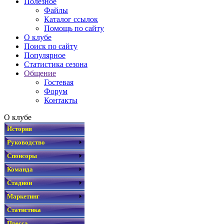
Полезное
Файлы
Каталог ссылок
Помощь по сайту
О клубе
Поиск по сайту
Популярное
Статистика сезона
Общение
Гостевая
Форум
Контакты
О клубе
История
Руководство
Спонсоры
Команда
Стадион
Маркетинг
Статистика
Пресса