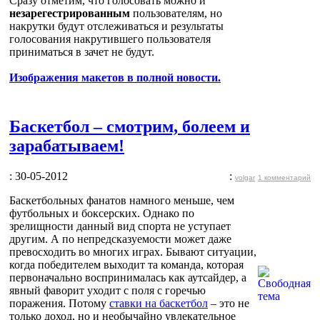
Сразу отметим, что голосовать можно и
незарегестрированным
пользователям, но
накрутки будут отслеживаться и результаты
голосования накрутившего пользователя
приниматься в зачет не будут.
Изображения макетов в полной новости.
Баскетбол – смотрим, болеем и
зарабатываем!
: 30-05-2012
:
volgar
1 комментарий
Баскетбольных фанатов намного меньше, чем
футбольных и боксерских. Однако по
зрелищности данный вид спорта не уступает
другим. А по непредсказуемости может даже
превосходить во многих играх. Бывают ситуации,
когда победителем выходит та команда, которая
первоначально воспринималась как аутсайдер, а
явный фаворит уходит с поля с горечью
поражения. Потому
ставки на баскетбол
– это не
только доход, но и необычайно увлекательное