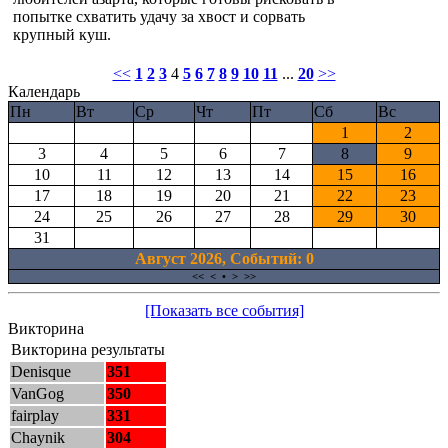
попытке схватить удачу за хвост и сорвать
крупный куш.
<<
1
2
3
4
5
6
7
8
9
10
11
...
20
>>
Календарь
Пн
Вт
Ср
Чт
Пт
Сб
Вс
1
2
3
4
5
6
7
8
9
10
11
12
13
14
15
16
17
18
19
20
21
22
23
24
25
26
27
28
29
30
31
Август 2026, Cобытий: 0
<<
<
•
>
>>
[Показать все события]
Викторина
Викторина результаты
Denisque
351
VanGog
350
fairplay
331
Chaynik
304