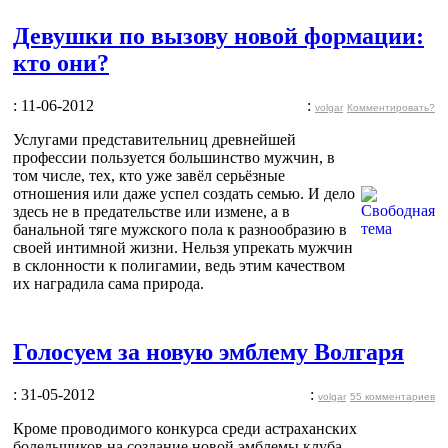
Девушки по вызову новой формации:
кто они?
: 11-06-2012
:
volgar
Комментировать?
Услугами представительниц древнейшей
профессии пользуется большинство мужчин, в
том числе, тех, кто уже завёл серьёзные
отношения или даже успел создать семью. И дело
здесь не в предательстве или измене, а в
банальной тяге мужского пола к разнообразию в
своей интимной жизни. Нельзя упрекать мужчин
в склонности к полигамии, ведь этим качеством
их наградила сама природа.
Голосуем за новую эмблему Волгаря
: 31-05-2012
:
volgar
55 комментариев
Кроме проводимого конкурса среди астраханских
болельщиков на создание новой эмблемы клуба