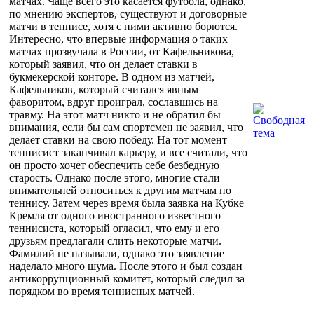
матчах. Чаще всего это касается футбола, однако,
по мнению экспертов, существуют и договорные
матчи в теннисе, хотя с ними активно борются.
Интересно, что впервые информация о таких
матчах прозвучала в России, от Кафельникова,
который заявил, что он делает ставки в
букмекерской конторе. В одном из матчей,
Кафельников, который считался явным
фаворитом, вдруг проиграл, сославшись на
травму. На этот матч никто и не обратил бы
внимания, если бы сам спортсмен не заявил, что
делает ставки на свою победу. На тот момент
теннисист заканчивал карьеру, и все считали, что
он просто хочет обеспечить себе безбедную
старость. Однако после этого, многие стали
внимательней относиться к другим матчам по
теннису. Затем через время была заявка на Кубке
Кремля от одного иностранного известного
теннисиста, который огласил, что ему и его
друзьям предлагали слить некоторые матчи.
Фамилий не называли, однако это заявление
наделало много шума. После этого и был создан
антикоррупционный комитет, который следил за
порядком во время теннисных матчей.