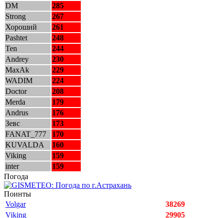
DM
285
Strong
267
Хороший
261
Pashtet
248
Ten
244
Andrey
230
MaxAk
229
WADIM
224
Doctor
208
Merda
179
Andrus
176
Зевс
173
FANAT_777
170
KUVALDA
160
Viking
159
inter
159
Погода
Поинты
Volgar
38269
Viking
29905