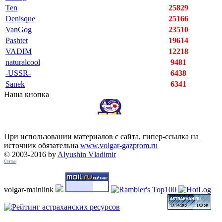
Ten
25829
Denisque
25166
VanGog
23510
Pashtet
19614
VADIM
12218
naturalcool
9481
-USSR-
6438
Sanek
6341
Наша кнопка
При использовании материалов с сайта, гипер-ссылка на
источник обязательна
www.volgar-gazprom.ru
© 2003-2016 by
Alyushin Vladimir
Статьи
volgar-mainlink