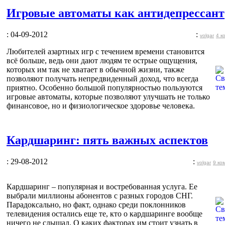
Игровые автоматы как антидепрессант
: 04-09-2012
:
volgar
4 к
Любителей азартных игр с течением времени становится
всё больше, ведь они дают людям те острые ощущения,
которых им так не хватает в обычной жизни, также
позволяют получать непредвиденный доход, что всегда
приятно. Особенно большой популярностью пользуются
игровые автоматы, которые позволяют улучшать не только
финансовое, но и физиологическое здоровье человека.
Кардшаринг: пять важных аспектов
: 29-08-2012
:
volgar
9 ко
Кардшаринг – популярная и востребованная услуга. Ее
выбрали миллионы абонентов с разных городов СНГ.
Парадоксально, но факт, однако среди поклонников
телевидения остались еще те, кто о кардшаринге вообще
ничего не слышал. О каких факторах им стоит узнать в