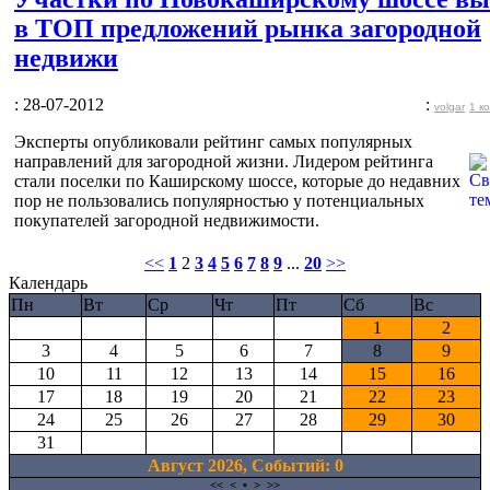
в ТОП предложений рынка загородной
недвижи
: 28-07-2012
:
volgar
1 к
Эксперты опубликовали рейтинг самых популярных
направлений для загородной жизни. Лидером рейтинга
стали поселки по Каширскому шоссе, которые до недавних
пор не пользовались популярностью у потенциальных
покупателей загородной недвижимости.
<<
1
2
3
4
5
6
7
8
9
...
20
>>
Календарь
Пн
Вт
Ср
Чт
Пт
Сб
Вс
1
2
3
4
5
6
7
8
9
10
11
12
13
14
15
16
17
18
19
20
21
22
23
24
25
26
27
28
29
30
31
Август 2026, Cобытий: 0
<<
<
•
>
>>