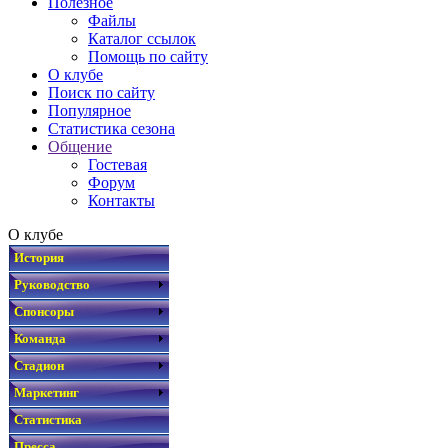
Полезное
Файлы
Каталог ссылок
Помощь по сайту
О клубе
Поиск по сайту
Популярное
Статистика сезона
Общение
Гостевая
Форум
Контакты
О клубе
История
Руководство
Спонсоры
Команда
Стадион
Маркетинг
Статистика
Пресса