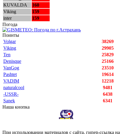
KUVALDA
160
Viking
159
inter
159
Погода
Поинты
Volgar
38269
Viking
29905
Ten
25829
Denisque
25166
VanGog
23510
Pashtet
19614
VADIM
12218
naturalcool
9481
-USSR-
6438
Sanek
6341
Наша кнопка
При использовании материалов с сайта, гипер-ссылка на