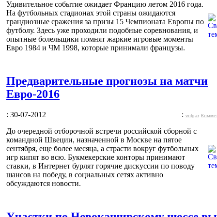
Удивительное событие ожидает Францию летом 2016 года.
На футбольных стадионах этой страны ожидаются
грандиозные сражения за призы 15 Чемпионата Европы по
футболу. Здесь уже проходили подобные соревнования, и
опытные болельщики помнят жаркие игровые моменты
Евро 1984 и ЧМ 1998, которые принимали французы.
Предварительные прогнозы на матчи
Евро-2016
: 30-07-2012
:
volgar
Комме
До очередной отборочной встречи российской сборной с
командной Швеции, назначенной в Москве на пятое
сентября, еще более месяца, а страсти вокруг футбольных
игр кипят во всю. Букмекерские конторы принимают
ставки, в Интернет бурлят горячие дискуссии по поводу
шансов на победу, в социальных сетях активно
обсуждаются новости.
Участки по Новокаширскому шоссе в