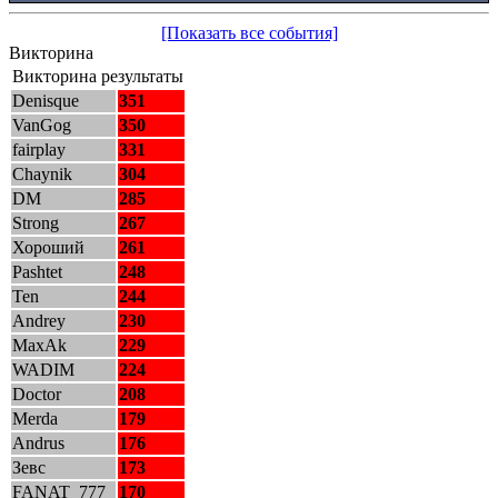
[Показать все события]
Викторина
Викторина результаты
Denisque
351
VanGog
350
fairplay
331
Chaynik
304
DM
285
Strong
267
Хороший
261
Pashtet
248
Ten
244
Andrey
230
MaxAk
229
WADIM
224
Doctor
208
Merda
179
Andrus
176
Зевс
173
FANAT_777
170