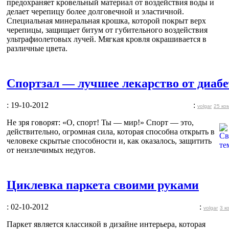
предохраняет кровельный материал от воздействия воды и
делает черепицу более долговечной и эластичной.
Специальная минеральная крошка, которой покрыт верх
черепицы, защищает битум от губительного воздействия
ультрафиолетовых лучей. Мягкая кровля окрашивается в
различные цвета.
Спортзал — лучшее лекарство от диабе
: 19-10-2012
:
volgar
25 ко
Не зря говорят: «О, спорт! Ты — мир!» Спорт — это,
действительно, огромная сила, которая способна открыть в
человеке скрытые способности и, как оказалось, защитить
от неизлечимых недугов.
Циклевка паркета своими руками
: 02-10-2012
:
volgar
3 к
Паркет является классикой в дизайне интерьера, которая