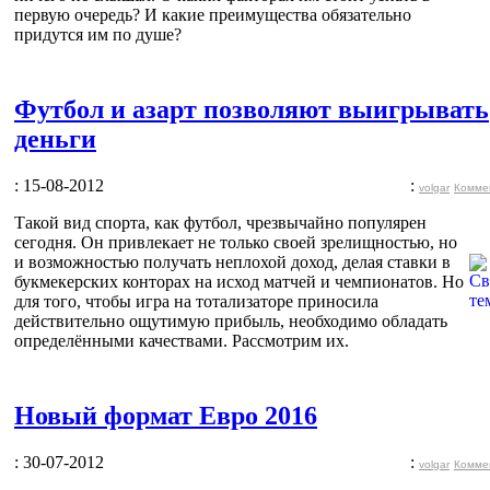
первую очередь? И какие преимущества обязательно
придутся им по душе?
Футбол и азарт позволяют выигрывать
деньги
: 15-08-2012
:
volgar
Комме
Такой вид спорта, как футбол, чрезвычайно популярен
сегодня. Он привлекает не только своей зрелищностью, но
и возможностью получать неплохой доход, делая ставки в
букмекерских конторах на исход матчей и чемпионатов. Но
для того, чтобы игра на тотализаторе приносила
действительно ощутимую прибыль, необходимо обладать
определёнными качествами. Рассмотрим их.
Новый формат Евро 2016
: 30-07-2012
:
volgar
Комме