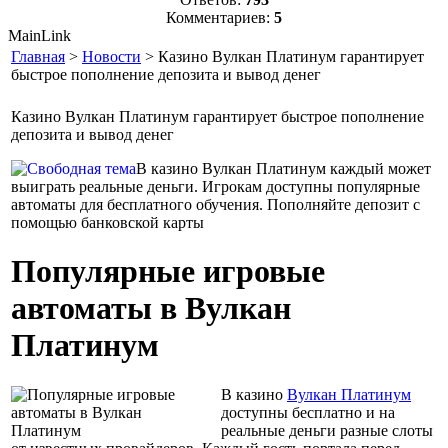
Комментариев:
5
MainLink
Главная
>
Новости
> Казино Вулкан Платинум гарантирует
быстрое пополнение депозита и вывод денег
Казино Вулкан Платинум гарантирует быстрое пополнение
депозита и вывод денег
В казино Вулкан Платинум каждый может
выиграть реальные деньги. Игрокам доступны популярные
автоматы для бесплатного обучения. Пополняйте депозит с
помощью банковской карты
Популярные игровые
автоматы в Вулкан
Платинум
В казино
Вулкан Платинум
доступны бесплатно и на
реальные деньги разные слоты