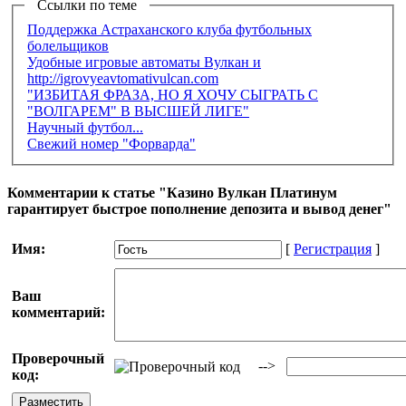
Ссылки по теме
Поддержка Астраханского клуба футбольных
болельщиков
Удобные игровые автоматы Вулкан и
http://igrovyeavtomativulcan.com
"ИЗБИТАЯ ФРАЗА, НО Я ХОЧУ СЫГРАТЬ С
"ВОЛГАРЕМ" В ВЫСШЕЙ ЛИГЕ"
Научный футбол...
Свежий номер "Форварда"
Комментарии к статье "Казино Вулкан Платинум
гарантирует быстрое пополнение депозита и вывод денег"
Имя:
[
Регистрация
]
Ваш
комментарий:
Проверочный
-->
код: