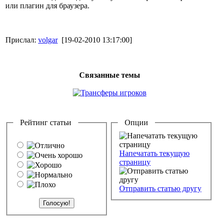
или плагин для браузера.
Прислал:
volgar
[19-02-2010 13:17:00]
Связанные темы
Рейтинг статьи
Опции
Напечатать текущую
страницу
Отправить статью другу