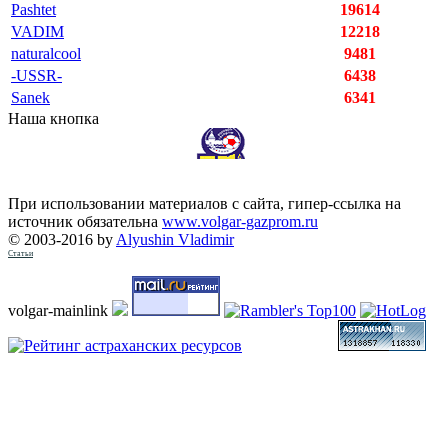
Pashtet
19614
VADIM
12218
naturalcool
9481
-USSR-
6438
Sanek
6341
Наша кнопка
При использовании материалов с сайта, гипер-ссылка на
источник обязательна
www.volgar-gazprom.ru
© 2003-2016 by
Alyushin Vladimir
Статьи
volgar-mainlink