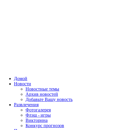
Домой
Новости
Новостные темы
Архив новостей
Добавьте Вашу новость
Развлечения
Фотогалерея
Флэш - игры
Викторина
Конкурс прогнозов