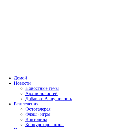
Домой
Новости
Новостные темы
Архив новостей
Добавьте Вашу новость
Развлечения
Фотогалерея
Флэш - игры
Викторина
Конкурс прогнозов