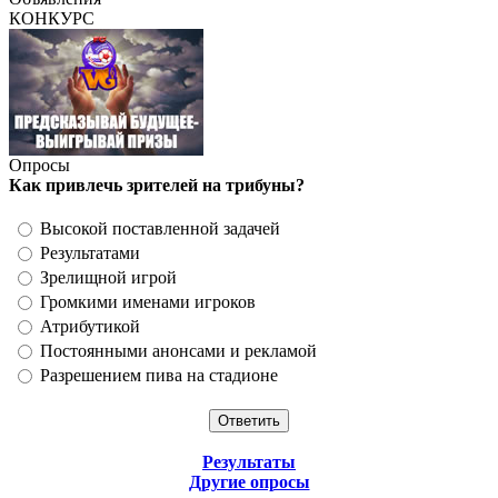
КОНКУРС
Опросы
Как привлечь зрителей на трибуны?
Высокой поставленной задачей
Результатами
Зрелищной игрой
Громкими именами игроков
Атрибутикой
Постоянными анонсами и рекламой
Разрешением пива на стадионе
Результаты
Другие опросы