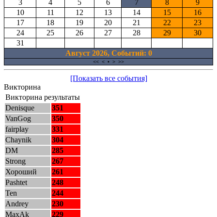
3
4
5
6
7
8
9
10
11
12
13
14
15
16
17
18
19
20
21
22
23
24
25
26
27
28
29
30
31
Август 2026, Cобытий: 0
<<
<
•
>
>>
[Показать все события]
Викторина
Викторина результаты
Denisque
351
VanGog
350
fairplay
331
Chaynik
304
DM
285
Strong
267
Хороший
261
Pashtet
248
Ten
244
Andrey
230
MaxAk
229