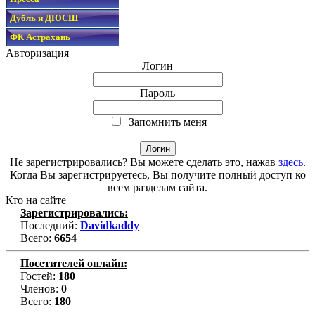
Дубль и ДЮСШ
ФК Астрахань
Авторизация
Логин
Пароль
Запомнить меня
Не зарегистрировались? Вы можете сделать это, нажав
здесь
.
Когда Вы зарегистрируетесь, Вы получите полный доступ ко
всем разделам сайта.
Кто на сайте
Зарегистрировались:
Последний:
Davidkaddy
Всего:
6654
Посетителей онлайн:
Гостей:
180
Членов:
0
Всего:
180