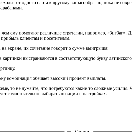
реходит от одного слота к другому зигзагообразно, пока не совр
барабанами.
 в чем ему помогают различные стратегии, например, «ЗигЗаг». 
 прибыль клиентам и посетителям.
на экране, их сочетание говорит о сумме выигрыша:
а картинки выстраиваются в соответствующую букву латинского
артинку.
льку комбинация обещает высокий процент выплаты.
еме, то не думайте, что потребуются какие-то сложные усилия.
дует самостоятельно выбирать позиции в настройках.
Опции