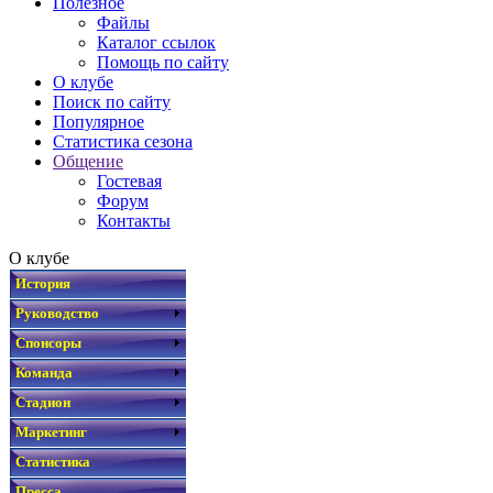
Полезное
Файлы
Каталог ссылок
Помощь по сайту
О клубе
Поиск по сайту
Популярное
Статистика сезона
Общение
Гостевая
Форум
Контакты
О клубе
История
Руководство
Спонсоры
Команда
Стадион
Маркетинг
Статистика
Пресса