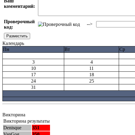
Ваш
комментарий:
Проверочный
-->
код:
Календарь
Пн
Вт
Ср
3
4
10
11
17
18
24
25
31
Викторина
Викторина результаты
Denisque
351
VanGog
350