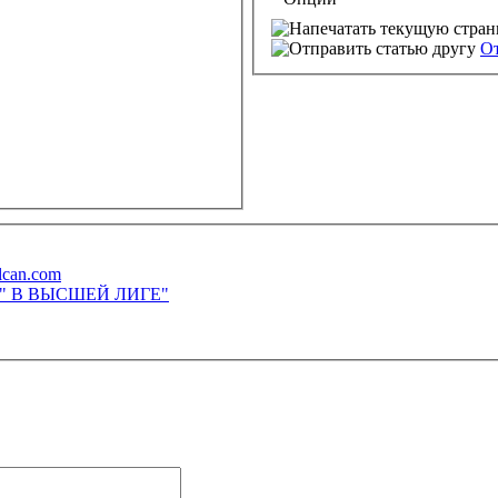
От
lcan.com
М" В ВЫСШЕЙ ЛИГЕ"